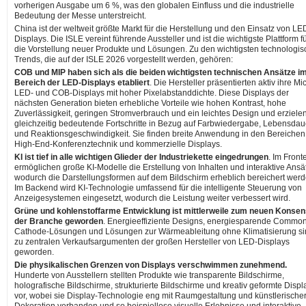
vorherigen Ausgabe um 6 %, was den globalen Einfluss und die industrielle
Bedeutung der Messe unterstreicht.
China ist der weltweit größte Markt für die Herstellung und den Einsatz von LE
Displays. Die ISLE vereint führende Aussteller und ist die wichtigste Plattform f
die Vorstellung neuer Produkte und Lösungen. Zu den wichtigsten technologi
Trends, die auf der ISLE 2026 vorgestellt werden, gehören:
COB und MIP haben sich als die beiden wichtigsten technischen Ansätze i
Bereich der LED-Displays etabliert
. Die Hersteller präsentierten aktiv ihre Mi
LED- und COB-Displays mit hoher Pixelabstanddichte. Diese Displays der
nächsten Generation bieten erhebliche Vorteile wie hohen Kontrast, hohe
Zuverlässigkeit, geringen Stromverbrauch und ein leichtes Design und erziele
gleichzeitig bedeutende Fortschritte in Bezug auf Farbwiedergabe, Lebensdau
und Reaktionsgeschwindigkeit. Sie finden breite Anwendung in den Bereichen
High-End-Konferenztechnik und kommerzielle Displays.
KI ist tief in alle wichtigen Glieder der Industriekette eingedrungen
. Im Front
ermöglichen große KI-Modelle die Erstellung von Inhalten und interaktive Ansä
wodurch die Darstellungsformen auf dem Bildschirm erheblich bereichert werd
Im Backend wird KI-Technologie umfassend für die intelligente Steuerung von
Anzeigesystemen eingesetzt, wodurch die Leistung weiter verbessert wird.
Grüne und kohlenstoffarme Entwicklung ist mittlerweile zum neuen Konsen
der Branche geworden
. Energieeffiziente Designs, energiesparende Commo
Cathode-Lösungen und Lösungen zur Wärmeableitung ohne Klimatisierung si
zu zentralen Verkaufsargumenten der großen Hersteller von LED-Displays
geworden.
Die physikalischen Grenzen von Displays verschwimmen zunehmend.
Hunderte von Ausstellern stellten Produkte wie transparente Bildschirme,
holografische Bildschirme, strukturierte Bildschirme und kreativ geformte Displ
vor, wobei sie Display-Technologie eng mit Raumgestaltung und künstlerische