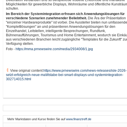
Dekoration verbanden und so beispiellose visuelle Erlebnisse und interaktive
Möglichkeiten für gewerbliche Displays, Wohnräume und öffentliche Kunsträu
schufen.
Im Bereich der Systemintegration erfreuen sich Anwendungslösungen für
verschiedene Szenarien zunehmender Beliebtheit.
Die Ära der Präsentation
"einzelner Hardwareprodukte" ist vorbei. Die Aussteller bieten nun umfassend
"Komplettlösungen" an und präsentieren Anwendungslösungen für den
Einzelhandel, Leitstellen, intelligente Besprechungen, Rundfunk,
Bühnenaufführungen, Tourismus und Home Entertainment, wodurch sie Einkä
aus verschiedenen Branchen leicht zugängliche "Templates für die Zukunft" zu
Verfügung stellen.
Foto -
https://mma.prnewswire.com/media/2934008/1.jpg
View original content:
https://www.prnewswire.com/news-releases/isle-2026-
setzt-erfolgreich-neue-maWstabe-bei-smart-displays-und-systemintegration-
302714015.html
Mehr Marktdaten und Kurse finden Sie auf
www.finanztreff.de