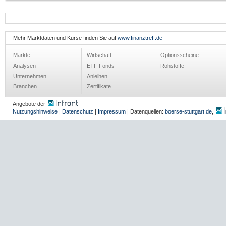
Mehr Marktdaten und Kurse finden Sie auf
www.finanztreff.de
Märkte
Wirtschaft
Optionsscheine
Analysen
ETF Fonds
Rohstoffe
Unternehmen
Anleihen
Branchen
Zertifikate
Angebote der
Nutzungshinweise
|
Datenschutz
|
Impressum
| Datenquellen:
boerse-stuttgart.de
,