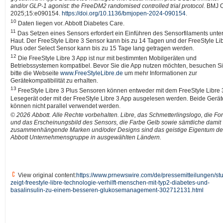
and/or GLP-1 agonist: the FreeDM2 randomised controlled trial protocol.
BMJ 
2025;15:e090154.
https://doi.org/10.1136/bmjopen-2024-090154
.
10
Daten liegen vor. Abbott Diabetes Care.
11
Das Setzen eines Sensors erfordert ein Einführen des Sensorfilaments unter
Haut. Der FreeStyle Libre 3 Sensor kann bis zu 14 Tagen und der FreeStyle Li
Plus oder Select Sensor kann bis zu 15 Tage lang getragen werden.
12
Die FreeStyle Libre 3 App ist nur mit bestimmten Mobilgeräten und
Betriebssystemen kompatibel. Bevor Sie die App nutzen möchten, besuchen S
bitte die Webseite
www.FreeStyleLibre.de
um mehr Informationen zur
Gerätekompatibilität zu erhalten.
13
FreeStyle Libre 3 Plus Sensoren können entweder mit dem FreeStyle Libre 
Lesegerät oder mit der FreeStyle Libre 3 App ausgelesen werden. Beide Gerät
können nicht parallel verwendet werden.
© 2026 Abbott. Alle Rechte vorbehalten. Libre, das Schmetterlingslogo, die Fo
und das Erscheinungsbild des Sensors, die Farbe Gelb sowie sämtliche damit
zusammenhängende Marken und/oder Designs sind das geistige Eigentum de
Abbott Unternehmensgruppe in ausgewählten Ländern.
View original content:
https://www.prnewswire.com/de/pressemitteilungen/stu
zeigt-freestyle-libre-technologie-verhilft-menschen-mit-typ2-diabetes-und-
basalinsulin-zu-einem-besseren-glukosemanagement-302712131.html