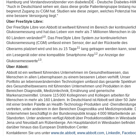
Hamburg und Vorstandsvorsitzender von diabetesDE - Deutsche Diabetes-Hilf
"Auch in Deutschland sehen wir, dass diese große Patientengruppe bislang nu
begrenzt Zugang zu CGM hat. Studien wie diese zeigen, welches Potenzial hier
eine bessere Versorgung liegt."
Über FreeStyle Libre:
Der FreeStyle Libre von Abbott ist weltweit führend im Bereich der kontinuierli
Glukosemessung und hat das Leben von mehr als 7 Millionen Menschen in üb
10
60 Ländern verändert
. Das FreeStyle Libre System zur kontinuierlichen
Glukosemessung (CGM) umfasst einen Sensor, der auf der Rückseite des
11
Oberarms platziert wird und bis zu 15 Tage
lang getragen werden kann, sow
12
ein Lesegerät oder eine kompatible Smartphone-App
zur Anzeige der
13
Glukosemesswerte
.
Über Abbott:
Abbott ist ein weltweit führendes Unternehmen im Gesundheitswesen, das
Menschen in allen Lebensphasen zu einem besseren Leben verhilft. Unser
Portfolio an lebensverändernden Technologien umfasst das gesamte Spektru
des Gesundheitswesens mit führenden Unternehmen und Produkten in den
Bereichen Diagnostik, Medizintechnik, Ernährung und generische
Markenarzneimittel. Unsere 115 000 Kolleginnen und Kollegen arbeiten für
Menschen in mehr als 160 Ländern. In Deutschland ist Abbott seit über 50 Jah
mit einer breiten Palette an Health-Technology-Produkten und -Dienstleistung
vertreten, unter anderem in den Bereichen Diagnostika und Medizinprodukte. 
Unternehmen beschäftigt in der Bundesrepublik knapp 4 000 Mitarbeitende an
Standorten. Unter anderem verfügt Abbott über Produktionsstätten in Wiesbade
Jena und Neustadt am Rübenberge. Am Hauptstandort in Wiesbaden befindet 
darüber hinaus das European Distribution Center.
Kontaktieren Sie uns unter
www.de.abbott
,
www.abbott.com
,
LinkedIn
,
Facebo