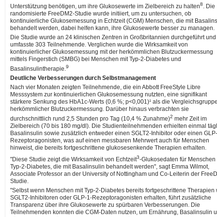
8
Unterstützung benötigen, um ihre Glukosewerte im Zielbereich zu halten
. Die
randomisierte FreeDM2-Studie wurde initiiert, um zu untersuchen, ob
kontinuierliche Glukosemessung in Echtzeit (CGM) Menschen, die mit Basalins
behandelt werden, dabei helfen kann, ihre Glukosewerte besser zu managen.
Die Studie wurde an 24 klinischen Zentren in Großbritannien durchgeführt und
umfasste 303 Teilnehmende. Verglichen wurde die Wirksamkeit von
kontinuierlicher Glukosemessung mit der herkömmlichen Blutzuckermessung
mittels Fingerstich (SMBG) bei Menschen mit Typ-2-Diabetes und
9
Basalinsulintherapie.
Deutliche Verbesserungen durch Selbstmanagement
Nach vier Monaten zeigten Teilnehmende, die ein Abbott FreeStyle Libre
Messsystem zur kontinuierlichen Glukosemessung nutzten, eine signifikant
stärkere Senkung des HbA1c-Werts (0,6 %; p<0,001)¹ als die Vergleichsgruppe
herkömmlicher Blutzuckermessung. Darüber hinaus verbrachten sie
2
durchschnittlich rund 2,5 Stunden pro Tag (10,4 % Zunahme)
mehr Zeit im
Zielbereich (70 bis 180 mg/dl). Die Studienteilnehmenden erhielten einmal täg
Basalinsulin sowie zusätzlich entweder einen SGLT2-Inhibitor oder einen GLP
Rezeptoragonisten, was auf einen messbaren Mehrwert auch für Menschen
hinweist, die bereits fortgeschrittene glukosesenkende Therapien erhalten.
3
"Diese Studie zeigt die Wirksamkeit von Echtzeit
-Glukosedaten für Menschen 
Typ-2-Diabetes, die mit Basalinsulin behandelt werden", sagt Emma Wilmot,
Associate Professor an der University of Nottingham und Co-Leiterin der Free
Studie.
"Selbst wenn Menschen mit Typ-2-Diabetes bereits fortgeschrittene Therapien
SGLT2-Inhibitoren oder GLP-1-Rezeptoragonisten erhalten, führt zusätzliche
Transparenz über ihre Glukosewerte zu spürbaren Verbesserungen. Die
Teilnehmenden konnten die CGM-Daten nutzen, um Ernährung, Basalinsulin 