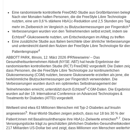
Eine randomisierte kontrollierte FreeDM2-Studie aus Großbritannien belegt
Nach vier Monaten hatten Personen, die die FreeStyle Libre Technologie
nutzten, eine um 0,6 % stärkere HbA1c-Reduktion und 2,5 Stunden pro Tag
1
mehr im Zielbereich im Vergleich zu Blutzuckermessungen per Fingerstich
Verbesserungen wurden von den Teilnehmenden selbst erzielt, indem sie
3
Echtzeit
-Glukosewerte nutzten, um Entscheidungen im Alltag zu treffen
Eine zusätzliche Studie aus Italien berichtete über ähnliche Verbesserung
und unterstreicht damit den Nutzen der FreeStyle Libre Technologie für die
4
Patientengruppe
ABBOTT PARK, Illinois
,
12. März 2026
/PRNewswire/ -- Das
Gesundheitsunternehmen Abbott (NYSE: ABT) hat heute Ergebnisse der
randomisierten kontrollierten Studie (RCT) FreeDM2 vorgestellt. Die Daten zei
dass Personen, die die FreeStyle Libre Technologie zur kontinuierlichen
Glukosemessung (CGM) nutzten, bessere Glukosewerte erzielten als jene, die
herkömmliche Blutzuckermessungen per Fingerstich verwendeten. Die
Verbesserungen wurden durch ein optimiertes Selbstmanagement der
3
Teilnehmenden erreicht, unterstützt durch Echtzeit
-CGM-Daten. Die Ergebnis
wurden auf der 19. International Conference on Advanced Technologies &
Treatments for Diabetes (ATTD) vorgestellt.
Weltweit sind etwa 63 Millionen Menschen mit Typ-2-Diabetes auf Insulin
5
angewiesen
. Real-World-Studien zeigen jedoch, dass nur 18 bis 30 % der
6,7
Patient:innen mit Basalinsulintherapie ihre HbA1c-Zielwerte erreichen
. Dies
Versorgungslücke trägt zu geschätzten jährlichen Diabetes-Gesundheitskoste
217 Milliarden US-Dollar bei und zeigt, dass Millionen von Menschen weiterhi