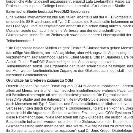
körperliche Aktivität gezielt anzupassen", ergänzt Lala Leelarathna, Associate
Professor am Imperial College London und ebenfalls Co-Leiter der Studie.
Italienische Studie bestätigt FreeDM2-Ergebnisse
Eine weitere Interventionsstudie aus Italien, ebenfalls auf der ATTD vorgestellt,
untersuchte 88 Erwachsene mit Typ-2-Diabetes, die Basalinsulin bekommen u
das FreeStyle Libre Messsystem von Abbott im klinischen Alltag nutzten. Nach 
Monaten zeigte sich auch hier eine Verbesserung der durchschnittlichen
Glukosewerte, mehr Zeit im Zielbereich sowie eine höhere Lebensqualität der
4
Teilnehmenden.
1
"Die Ergebnisse beider Studien zeigen: Echtzeit
-Glukosedaten geben Mensc
das nötige Verständnis, um im Alltag kleine, aber wirkungsvolle Anpassungen
vorzunehmen", sagt Mahmood Kazemi, Chief Medical Officer, Diabetes Care b
Abbott. "In der FreeDM2-Studie erfolgten die Anpassungen durch die
Teilnehmenden selbst. Die Ergebnisse der italienischen Studie bestätigen, da
der Mehrwert im kontinuierlichen Zugang zu den Glukosedaten liegt, statt in ei
einzelnen Gerätefunktion."
Grundlage für breiteren Zugang zu CGM
Derzeit liegt der Fokus der Erstattung von CGM in vielen europäischen Länder
allem auf Menschen mit mehrfach täglicher Insulintherapie, während Patient:i
mit Basalinsulintherapie oft nicht berücksichtigt werden. Die Ergebnisse der
FreeDM2-Studie und der italienischen Real-World-Studie zeigen jedoch, dass
auch Menschen mit Typ-2-Diabetes und Basalinsulintherapie klinisch relevant
Verbesserungen durch kontinuierliche Glukosemessung erzielen können. Dies
unterstreicht die Argumente für eine erweiterte Erstattung von CGM-Systemen f
diese Patientengruppe. "Viele Menschen mit Typ-2-Diabetes, die ausschließlic
Basalinsulin behandelt werden, erreichen ihre Glukoseziele nicht. Kontinuierli
Glukosemessung kann ihnen helfen, ihre Werte im Alltag besser zu verstehen 
ihr Selbstmanagement gezielt anzupassen", sagt Dr. Jens Kröger, Diabetologe