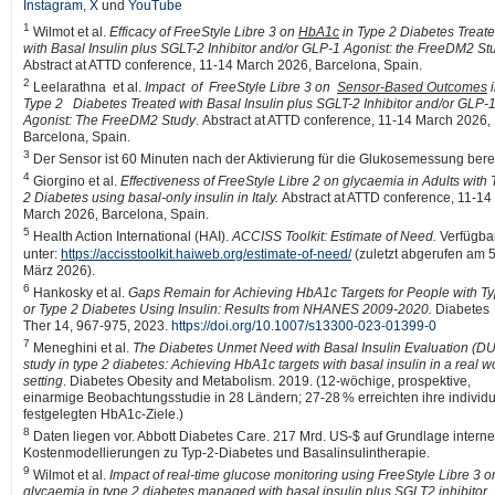
Instagram
,
X
und
YouTube
1
Wilmot et al.
Efficacy of FreeStyle Libre 3 on
HbA1c
in Type 2 Diabetes Treat
with Basal Insulin plus SGLT-2 Inhibitor and/or GLP-1 Agonist: the FreeDM2 St
Abstract at ATTD conference, 11-14 March 2026, Barcelona, Spain.
2
Leelarathna et al.
Impact of FreeStyle Libre 3 on
Sensor-Based Outcomes
i
Type 2 Diabetes Treated with Basal Insulin plus SGLT-2 Inhibitor and/or GLP
Agonist: The FreeDM2 Study
. Abstract at ATTD conference, 11-14 March 2026,
Barcelona, Spain.
3
Der Sensor ist 60 Minuten nach der Aktivierung für die Glukosemessung berei
4
Giorgino et al.
Effectiveness of FreeStyle Libre 2 on glycaemia in Adults with
2 Diabetes using basal-only insulin in Italy.
Abstract at ATTD conference, 11-14
March 2026, Barcelona, Spain.
5
Health Action International (HAI).
ACCISS Toolkit: Estimate of Need.
Verfügba
unter:
https://accisstoolkit.haiweb.org/estimate-of-need/
(zuletzt abgerufen am 5
März 2026).
6
Hankosky et al.
Gaps Remain for Achieving HbA1c Targets for People with T
or Type 2 Diabetes Using Insulin: Results from NHANES 2009-2020.
Diabetes
Ther 14, 967-975, 2023.
https://doi.org/10.1007/s13300-023-01399-0
7
Meneghini et al.
The Diabetes Unmet Need with Basal Insulin Evaluation (D
study in type 2 diabetes: Achieving HbA1c targets with basal insulin in a real w
setting
. Diabetes Obesity and Metabolism. 2019. (12-wöchige, prospektive,
einarmige Beobachtungsstudie in 28 Ländern; 27-28 % erreichten ihre individu
festgelegten HbA1c-Ziele.)
8
Daten liegen vor. Abbott Diabetes Care. 217 Mrd. US-$ auf Grundlage interne
Kostenmodellierungen zu Typ-2-Diabetes und Basalinsulintherapie.
9
Wilmot et al.
Impact of real-time glucose monitoring using FreeStyle Libre 3 o
glycaemia in type 2 diabetes managed with basal insulin plus SGLT2 inhibitor