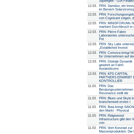
Squeegee - GIA-Finalist
12.03.
PRN: Samduo, ein Innov
im Bereich Solarstroms
12.03.
PRN: Forschungsergeb
von Cognizant zeigen, 
12.03.
PRN: MINISFORUMs N
markiert Durchbruch in 
12.03.
PRN: Pierre Fabre
Laboratories untersuch
Pot
12.03.
PRN: Sky Labs unterstü
„Established Investi
12.03.
PRN: Comviva bringt 
für Unternehmen auf de
12.03.
PRN: Globale Dynamik
gewinnt an Fahrt:
Auslandsums
12.03.
PRN: KPS CAPITAL
PARTNERS ERWIRBT 
KONTROLLIER
11.03.
PRN: Das
Beratungsunternehmen
Resonance stellt die
11.03.
PRN: Blues und Skylo b
branchenweit erstes I
11.03.
PRN: Bota bringt SAION 
den Markt - Physical
11.03.
PRN: Ridgewood
Infrastructure gibt den 
von
11.03.
PRN: Vom Konzept zur
Massenproduktion: Die 