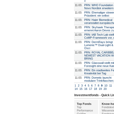
v
11.03.
PRN: WHO Foundation 
Novo Nordisk erweitern
11.03.
PRN: Ehemaliger slowe
Präsident: ein selbst
11.03.
PRN: Haier Biomedical
veranstaltet europäisch
11.03.
PRN: Skyhawk Therape
ernennt Aaron Deves z
11.03.
PRN: IAB Tech Lab stell
CoMP-Framework vor, 
11.03.
PRN: DermRays bringt
Lumenic™ Dual-Light &
Osci
11.03.
PRN: ROYAL CARIBBE
NEWEST VACATION W
BRING
11.03.
PRN: Glasswall stellt mi
Foresight eine neue Kat
11.03.
PRN: Ein stadtweites Fe
Kreativität bei Tag
11.03.
PRN: Dometic launcht
modulare Trinkflaschen:
1
2
3
4
5
6
7
8
9
10
11
14
15
16
17
18
19
20
Investmentfonds - Quick Li
Top Fonds
Know-h
Top
Fondslex
Performance
Wissenst
Größte
Fondstyp