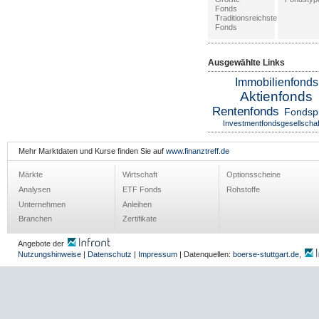
Fonds
Traditionsreichste
Fonds
Ausgewählte Links
Immobilienfonds
Aktienfonds
Rentenfonds
Fondsp
Investmentfondsgesellschaf
Mehr Marktdaten und Kurse finden Sie auf
www.finanztreff.de
Märkte
Wirtschaft
Optionsscheine
Analysen
ETF Fonds
Rohstoffe
Unternehmen
Anleihen
Branchen
Zertifikate
Angebote der
Nutzungshinweise
|
Datenschutz
|
Impressum
| Datenquellen:
boerse-stuttgart.de
,