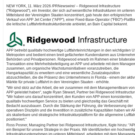
NEW YORK
,
11. März 2026
/PRNewswire/ -- Ridgewood Infrastructure
("Ridgewood"), ein Investor, der sich auf wesentliche Infrastrukturen im unteren
Mittelstand der Vereinigten Staaten konzentriert, gab heute den erfolgreichen
Verkauf von APP Jet Center ("APP"), einer Fixed-Base-Operator ("FBO")-Plattfo
die kritische Luftfahrtinfrastrukturdienste anbietet, an Bain Capital bekannt.
APP betreibt qualitativ hochwertige Luftfahrteinrichtungen in den wichtigsten U
Metropolen und bedient einen breit gefächerten Kundenstamm aus Unterneh
Behörden und Privatpersonen. Ridgewood erwarb im Rahmen einer bilaterale
Transaktion eine Mehrheitsbeteiligung an APP und arbeitete mit dem Manage
zusammen, um organische Wachstumsinitiativen voranzutreiben, die
Hangarkapazität zu erweitern und eine wesentliche Zusatzakquisition
abzuschließen, die die Präsenz des Unternehmens in Florida - einem der aktiv
Märkte für private Luftfahrt in den Vereinigten Staaten - erhöhte.
"Wir sind stolz auf die Arbeit, die wir zusammen mit dem Managementteam von
APP geleistet haben", sagte Ryan Stewart, Partner bei Ridgewood Infrastructur
"Wir haben uns darauf konzentriert, den Kunden von APP einen konsistenten,
qualitativ hochwertigen Service zu bieten und gleichzeitig das Geschäft mit
Bedacht auszubauen. Durch die Stärkung der Führung, die Verbesserung der
operativen Disziplin und die Investition in zusätzliche Kapazitäten haben wir 
als skalierbare und strategische Infrastrukturplattform für die allgemeine Luftfah
positioniert."
Ross Posner, Managing Partner bei Ridgewood Infrastructure, fügte hinzu: "APP
ein Beispiel für unsere Strategie in der Praxis. Wir identifizierten ein hochwerti
Infrastrukturunternehmen im unteren Mittelstand, arbeiteten mit dem Managem