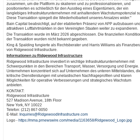
zusammen, um die Plattform zu skalieren und zu professionalisieren, und
positionierten es schließlich für den Ausstieg eines Eigentümers, der ein
langlebiges Infrastrukturunternehmen mit anhaltendem Wachstumspotenzial su
Diese Transaktion spiegelt die Wiederholbarkeit unseres Ansatzes wider."
Bain Capital beabsichtigt, auf der etablierten Präsenz von APP aufzubauen und
attraktiven Luftfahrtmärkten in den Vereinigten Staaten weiter zu expandieren.
Die Transaktion wurde im März 2026 abgeschlossen. Die finanziellen Konditi
der Transaktion wurden nicht bekannt gegeben.
King & Spalding fungierte als Rechtsberater und Harris Williams als Finanzber
von Ridgewood Infrastructure.
Informationen zu Ridgewood Infrastructure
Ridgewood Infrastructure investiert in wichtige Infrastrukturunternehmen mit
Schwerpunkten in den Bereichen Transport, Wasser, Versorgung und Energie.
Unternehmen konzentriert sich auf Unternehmen des unteren Mittelstandes, di
kritische Dienstleistungen mit unelastischen Nachfrageprofilen und klaren
Möglichkeiten für operative Verbesserungen und strategisches Wachstum
anbieten.
KONTAKT:
Ridgewood Infrastructure
527 Madison Avenue, 18th Floor
New York, NY 10022
Telefon: (212) 867-0050
E-Mail:
Inquiries@RidgewoodInfrastructure.com
Logo -
https://mma.prnewswire.com/media/1163658/Ridgewood_Logo.jpg