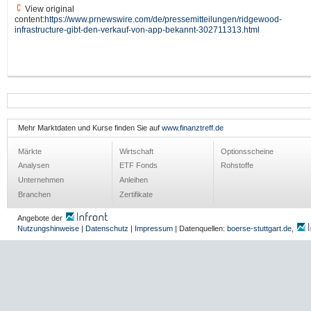
View original
content:
https://www.prnewswire.com/de/pressemitteilungen/ridgewood-
infrastructure-gibt-den-verkauf-von-app-bekannt-302711313.html
Mehr Marktdaten und Kurse finden Sie auf
www.finanztreff.de
Märkte
Wirtschaft
Optionsscheine
Analysen
ETF Fonds
Rohstoffe
Unternehmen
Anleihen
Branchen
Zertifikate
Angebote der
Nutzungshinweise
|
Datenschutz
|
Impressum
| Datenquellen:
boerse-stuttgart.de
,