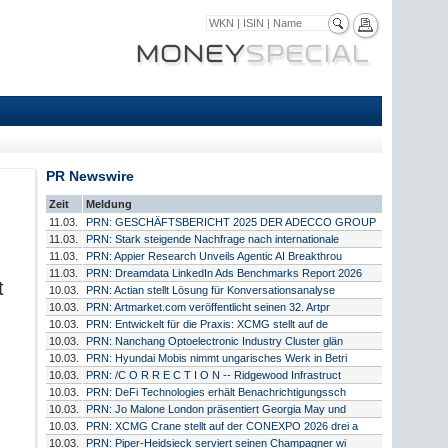
PR Newswire
Zeit
Meldung
11.03.
PRN: GESCHÄFTSBERICHT 2025 DER ADECCO GROUP
11.03.
PRN: Stark steigende Nachfrage nach internationale
11.03.
PRN: Appier Research Unveils Agentic AI Breakthrou
11.03.
PRN: Dreamdata LinkedIn Ads Benchmarks Report 2026
t
10.03.
PRN: Actian stellt Lösung für Konversationsanalyse
d
10.03.
PRN: Artmarket.com veröffentlicht seinen 32. Artpr
10.03.
PRN: Entwickelt für die Praxis: XCMG stellt auf de
10.03.
PRN: Nanchang Optoelectronic Industry Cluster glän
10.03.
PRN: Hyundai Mobis nimmt ungarisches Werk in Betri
10.03.
PRN: /C O R R E C T I O N -- Ridgewood Infrastruct
10.03.
PRN: DeFi Technologies erhält Benachrichtigungssch
10.03.
PRN: Jo Malone London präsentiert Georgia May und
10.03.
PRN: XCMG Crane stellt auf der CONEXPO 2026 drei a
10.03.
PRN: Piper-Heidsieck serviert seinen Champagner wi