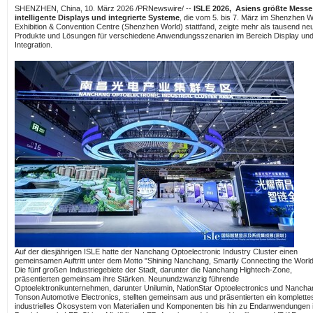
SHENZHEN, China
,
10. März 2026
/PRNewswire/ --
ISLE 2026,
Asiens größte Messe 
intelligente Displays und integrierte Systeme
, die vom 5. bis 7. März im Shenzhen W
Exhibition & Convention Centre (Shenzhen World) stattfand, zeigte mehr als tausend ne
Produkte und Lösungen für verschiedene Anwendungsszenarien im Bereich Display und
Integration.
Auf der diesjährigen ISLE hatte der Nanchang Optoelectronic Industry Cluster einen
gemeinsamen Auftritt unter dem Motto "Shining Nanchang, Smartly Connecting the World
Die fünf großen Industriegebiete der Stadt, darunter die Nanchang Hightech-Zone,
präsentierten gemeinsam ihre Stärken. Neunundzwanzig führende
Optoelektronikunternehmen, darunter Unilumin, NationStar Optoelectronics und Nancha
Tonson Automotive Electronics, stellten gemeinsam aus und präsentierten ein komplette
industrielles Ökosystem von Materialien und Komponenten bis hin zu Endanwendungen 