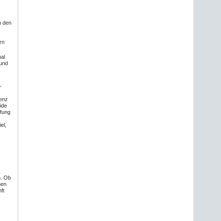
n den
rn
al
 und
,
senz
ide
efung
el,
n. Ob
hen
ft