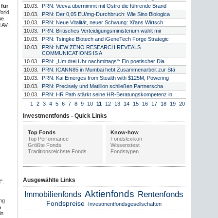
10.03.
PRN: Veeva übernimmt mit Ostro die führende Brand
für
orld
10.03.
PRN: Der 0,05 EU/mg-Durchbruch: Wie Sino Biologica
ue
10.03.
PRN: Neue Vitalität, neuer Schwung: Xi'ans Wirtsch
 AV-
10.03.
PRN: Britisches Verteidigungsministerium wählt mir
10.03.
PRN: Tsingke Biotech and iGeneTech Forge Strategic
10.03.
PRN: NEW ZENO RESEARCH REVEALS
COMMUNICATIONS IS A
10.03.
PRN: „Um drei Uhr nachmittags": Ein poetischer Dia
10.03.
PRN: ICANN85 in Mumbai hebt Zusammenarbeit zur Stä
10.03.
PRN: Kai Emerges from Stealth with $125M, Powering
10.03.
PRN: Precisely und Matillion schließen Partnerscha
10.03.
PRN: HR Path stärkt seine HR-Beratungskompetenz in
1
2
3
4
5
6
7
8
9
10
11
12
13
14
15
16
17
18
19
20
Investmentfonds - Quick Links
Top Fonds
Know-how
Top Performance
Fondslexikon
Größte Fonds
Wissenstest
Traditionsreichste Fonds
Fondstypen
Ausgewählte Links
".
Aktienfonds
Rentenfonds
Immobilienfonds
ng
Fondspreise
Investmentfondsgesellschaften
s
in