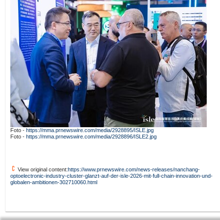
Foto -
https://mma.prnewswire.com/media/2928895/ISLE.jpg
Foto -
https://mma.prnewswire.com/media/2928896/ISLE2.jpg
View original content:
https://www.prnewswire.com/news-releases/nanchang-
optoelectronic-industry-cluster-glanzt-auf-der-isle-2026-mit-full-chain-innovation-und-
globalen-ambitionen-302710060.html