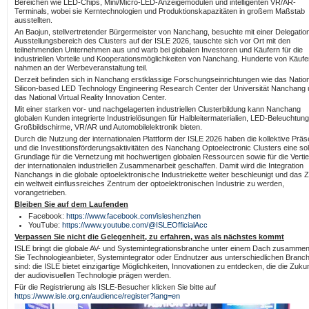
Bereichen wie LED-Chips, Mini/Micro-LED-Anzeigemodulen und intelligenten VR/AR-
Terminals, wobei sie Kerntechnologien und Produktionskapazitäten in großem Maßstab
ausstellten.
An Baojun, stellvertretender Bürgermeister von Nanchang, besuchte mit einer Delegatio
Ausstellungsbereich des Clusters auf der ISLE 2026, tauschte sich vor Ort mit den
teilnehmenden Unternehmen aus und warb bei globalen Investoren und Käufern für die
industriellen Vorteile und Kooperationsmöglichkeiten von Nanchang. Hunderte von Käufe
nahmen an der Werbeveranstaltung teil.
Derzeit befinden sich in Nanchang erstklassige Forschungseinrichtungen wie das Nation
Silicon-based LED Technology Engineering Research Center der Universität Nanchang
das National Virtual Reality Innovation Center.
Mit einer starken vor- und nachgelagerten industriellen Clusterbildung kann Nanchang
globalen Kunden integrierte Industrielösungen für Halbleitermaterialien, LED-Beleuchtung
Großbildschirme, VR/AR und Automobilelektronik bieten.
Durch die Nutzung der internationalen Plattform der ISLE 2026 haben die kollektive Prä
und die Investitionsförderungsaktivitäten des Nanchang Optoelectronic Clusters eine sol
Grundlage für die Vernetzung mit hochwertigen globalen Ressourcen sowie für die Verti
der internationalen industriellen Zusammenarbeit geschaffen. Damit wird die Integration
Nanchangs in die globale optoelektronische Industriekette weiter beschleunigt und das Zi
ein weltweit einflussreiches Zentrum der optoelektronischen Industrie zu werden,
vorangetrieben.
Bleiben Sie auf dem Laufenden
Facebook:
https://www.facebook.com/isleshenzhen
YouTube:
https://www.youtube.com/@ISLEOfficialAcc
Verpassen Sie nicht die Gelegenheit, zu erfahren, was als nächstes kommt
ISLE bringt die globale AV- und Systemintegrationsbranche unter einem Dach zusamme
Sie Technologieanbieter, Systemintegrator oder Endnutzer aus unterschiedlichen Branc
sind: die ISLE bietet einzigartige Möglichkeiten, Innovationen zu entdecken, die die Zukun
der audiovisuellen Technologie prägen werden.
Für die Registrierung als ISLE-Besucher klicken Sie bitte auf
https://www.isle.org.cn/audience/register?lang=en