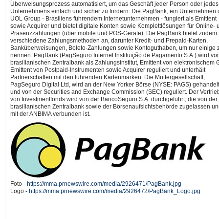
Überweisungsprozess automatisiert, um das Geschäft jeder Person oder jedes
Unternehmens einfach und sicher zu fördern. Die PagBank, ein Unternehmen 
UOL Group - Brasiliens führendem Internetunternehmen - fungiert als Emittent
sowie Acquirer und bietet digitale Konten sowie Komplettlösungen für Online- 
Präsenzzahlungen (über mobile und POS-Geräte). Die PagBank bietet zudem
verschiedene Zahlungsmethoden an, darunter Kredit- und Prepaid-Karten,
Banküberweisungen, Boleto-Zahlungen sowie Kontoguthaben, um nur einige 
nennen. PagBank (PagSeguro Internet Instituição de Pagamento S.A.) wird vo
brasilianischen Zentralbank als Zahlungsinstitut, Emittent von elektronischem 
Emittent von Postpaid-Instrumenten sowie Acquirer reguliert und unterhält
Partnerschaften mit den führenden Kartenmarken. Die Muttergesellschaft,
PagSeguro Digital Ltd, wird an der New Yorker Börse (NYSE: PAGS) gehandel
und von der Securities and Exchange Commission (SEC) reguliert. Der Vertrie
von Investmentfonds wird von der BancoSeguro S.A. durchgeführt, die von der
brasilianischen Zentralbank sowie der Börsenaufsichtsbehörde zugelassen u
mit der ANBIMA verbunden ist.
Foto -
https://mma.prnewswire.com/media/2926471/PagBank.jpg
Logo -
https://mma.prnewswire.com/media/2926472/PagBank_Logo.jpg