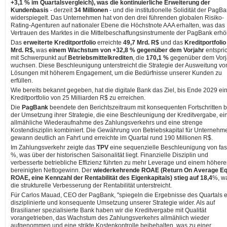
+3,1 % im Quartalsvergleich), was die kontinuierliche Erweiterung der
Kundenbasis
- derzeit
34 Millionen
- und die institutionelle Solidität der PagB
widerspiegelt. Das Unternehmen hat von den drei führenden globalen Risiko-
Rating-Agenturen auf nationaler Ebene die Höchstnote AAA erhalten, was das
Vertrauen des Marktes in die Mittelbeschaffungsinstrumente der PagBank erhö
Das
erweiterte Kreditportfolio
erreichte
49,7 Mrd. R$
und das
Kreditportfolio
Mrd. R$,
was
einem Wachstum von +32,8 % gegenüber dem Vorjahr
entspric
mit Schwerpunkt auf
Betriebsmittelkrediten
, die
170,1 %
gegenüber dem Vorj
wuchsen. Diese Beschleunigung unterstreicht die Strategie der Ausweitung vo
Lösungen mit höherem Engagement, um die Bedürfnisse unserer Kunden zu
erfüllen.
Wie bereits bekannt gegeben, hat die digitale Bank das Ziel, bis Ende 2029 ei
Kreditportfolio von 25 Milliarden R$ zu erreichen.
Die
PagBank
beendete den Berichtszeitraum mit konsequenten Fortschritten b
der Umsetzung ihrer Strategie, die eine Beschleunigung der Kreditvergabe, ei
allmähliche Wiederaufnahme des Zahlungsverkehrs und eine strenge
Kostendisziplin kombiniert. Die Gewährung von Betriebskapital für Unternehm
gewann deutlich an Fahrt und erreichte im Quartal rund 190 Millionen R$.
Im Zahlungsverkehr zeigte das
TPV
eine sequenzielle Beschleunigung von fas
%, was über der historischen Saisonalität liegt. Finanzielle Disziplin und
verbesserte betriebliche Effizienz führten zu mehr Leverage und einem höher
bereinigten Nettogewinn. Der
wiederkehrende ROAE (Return On Average Equ
ROAE, eine Kennzahl der Rentabilität des Eigenkapitals) stieg auf 18,4
%, w
die strukturelle Verbesserung der Rentabilität unterstreicht.
Für Carlos Mauad, CEO der PagBank, "spiegeln die Ergebnisse des Quartals 
disziplinierte und konsequente Umsetzung unserer Strategie wider. Als auf
Brasilianer spezialisierte Bank haben wir die Kreditvergabe mit Qualität
vorangetrieben, das Wachstum des Zahlungsverkehrs allmählich wieder
aufgenommen und eine strikte Kostenkontrolle beibehalten, was zu einer