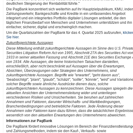
deutlichen Steigerung der Rentabilität führte."
Die PagBank konzentriert sich weiterhin auf ihr Hauptzielpublikum, KMU, inde
Zahlungsverkehr, Bankgeschäfte und Kredite in ein umfassendes Angebot
integriert und ein integriertes Portfolio digitaler Lösungen anbietet, die den
täglichen Finanzbedarf von Menschen und Unternehmen unterstützen und ihn
einfacher, sicherer, digital und erschwinglich machen.
Um die Quartalszahlen der PagBank für das 4. Quartal 2025 aufzurufen,
klicke
Sie hier
.
Zukunftsgerichtete Aussagen
Diese Mitteilung enthält zukunftsgerichtete Aussagen im Sinne des U.S. Privat
Securities Litigation Reform Act von 1995, Abschnitt 27A des Securities Act vo
1933 in seiner aktuellen Fassung und Abschnitt 21E des Securities Exchange 
von 1934. Alle Aussagen, die keine historischen Tatsachen darstellen,
einschließlich, aber nicht beschränkt auf Aussagen über die Erwartungen,
Absichten, Überzeugungen oder Strategien des Unternehmens, sind
zukunftsgerichtete Aussagen. Begriffe wie "erwartet", "geht davon aus",
"beabsichtigt", "plant", "glaubt", "schätzt", "sollte", "könnte", "wird" und Variation
solcher Begriffe sowie ähnliche Ausdrücke dienen dazu, solche
zukunftsgerichteten Aussagen zu kennzeichnen. Diese Aussagen spiegeln die
aktuellen Ansichten der Unternehmensleitung wider und unterliegen
verschiedenen Risiken und Unsicherheiten. Sie beruhen auf zahlreichen
Annahmen und Faktoren, darunter Wirtschafts- und Marktbedingungen,
Branchenbedingungen und betriebliche Faktoren. Jede Änderung dieser
Annahmen oder Faktoren kann dazu führen, dass die tatsächlichen Ergebniss
wesentlich von den aktuellen Erwartungen des Unternehmens abweichen.
Informationen zur PagBank
Die PagBank fördert innovative Lösungen im Bereich der Finanzdienstleistun
und Zahlungsmethoden, indem sie den Kauf-, Verkaufs- sowie