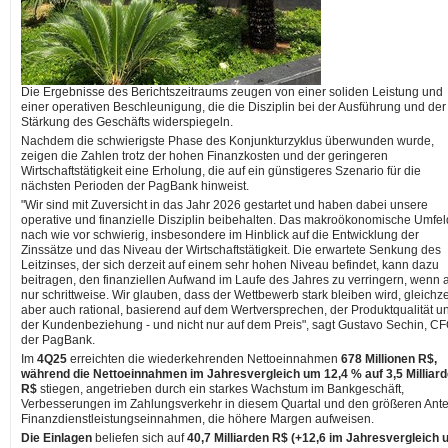
Die Ergebnisse des Berichtszeitraums zeugen von einer soliden Leistung und
einer operativen Beschleunigung, die die Disziplin bei der Ausführung und der
Stärkung des Geschäfts widerspiegeln.
Nachdem die schwierigste Phase des Konjunkturzyklus überwunden wurde,
zeigen die Zahlen trotz der hohen Finanzkosten und der geringeren
Wirtschaftstätigkeit eine Erholung, die auf ein günstigeres Szenario für die
nächsten Perioden der PagBank hinweist.
"Wir sind mit Zuversicht in das Jahr 2026 gestartet und haben dabei unsere
operative und finanzielle Disziplin beibehalten. Das makroökonomische Umfeld
nach wie vor schwierig, insbesondere im Hinblick auf die Entwicklung der
Zinssätze und das Niveau der Wirtschaftstätigkeit. Die erwartete Senkung des
Leitzinses, der sich derzeit auf einem sehr hohen Niveau befindet, kann dazu
beitragen, den finanziellen Aufwand im Laufe des Jahres zu verringern, wenn 
nur schrittweise. Wir glauben, dass der Wettbewerb stark bleiben wird, gleichze
aber auch rational, basierend auf dem Wertversprechen, der Produktqualität u
der Kundenbeziehung - und nicht nur auf dem Preis", sagt Gustavo Sechin, C
der PagBank.
Im
4Q25
erreichten die wiederkehrenden Nettoeinnahmen
678 Millionen R$,
während die Nettoeinnahmen im Jahresvergleich um 12,4 % auf 3,5 Milliar
R$
stiegen, angetrieben durch ein starkes Wachstum im Bankgeschäft,
Verbesserungen im Zahlungsverkehr in diesem Quartal und den größeren Ante
Finanzdienstleistungseinnahmen, die höhere Margen aufweisen.
Die Einlagen
beliefen sich auf
40,7 Milliarden R$ (+12,6 im Jahresvergleich 