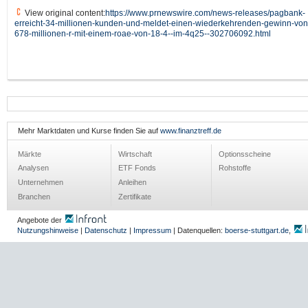
View original content:
https://www.prnewswire.com/news-releases/pagbank-
erreicht-34-millionen-kunden-und-meldet-einen-wiederkehrenden-gewinn-von
678-millionen-r-mit-einem-roae-von-18-4--im-4q25--302706092.html
Mehr Marktdaten und Kurse finden Sie auf
www.finanztreff.de
Märkte
Wirtschaft
Optionsscheine
Analysen
ETF Fonds
Rohstoffe
Unternehmen
Anleihen
Branchen
Zertifikate
Angebote der
Nutzungshinweise
|
Datenschutz
|
Impressum
| Datenquellen:
boerse-stuttgart.de
,