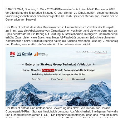
BARCELONA, Spanien
,
3. März 2026
/PRNewswire/ -- Auf dem MWC Barcelona 2026
veröffentlichte die Enterprise Strategy Group, die nun zu Omdia gehört, einen technisch
Validierungsbericht über den konvergenten All-Flash-Speicher OceanStor Dorado der n
Generation von Huawei.
Der Bericht betont, dass das Datenvolumen in Unternehmen im Zeitalter der KI rapide
zunimmt, was die Arbeitsweise von Organisationen verändert und die Anforderungen an 
Speicherinfrastruktur in Bezug auf Leistung, Ausfallsicherheit, Intelligenz und Kosteneffiz
erhöht. Zwar bieten viele Speicheranbieter All-Flash-Lösungen an, jedoch erschweren
Kompromisse beim Architekturdesign häufig die Balance zwischen Leistung, Zuverlässig
und Kosten, was letztlich die Vorteile für Unternehmen einschränkt.
Der Bericht enthält eine umfassende Bewertung des New-Gen OceanStor Dorado
Converged All-Flash Storage hinsichtlich Leistung, Ausfallsicherheit, intelligenter Verwalt
und Gesamtbetriebskosten (TCO). Die Ergebnisse bestätigen, dass das Produkt in die