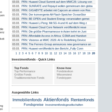
03.03.
PRN: Huawei Cloud Summit auf dem MWC26: Lösung von
03.03.
PRN: SUNRATE und Repayd wollen gemeinsam den globa
03.03.
PRN: GIGABYTE arbeitet mit Capcom an einem von Res
en
03.03.
PRN: Der konvergente All-Flash-Speicher OceanStor
euen
03.03.
PRN: BE OPEN und Student Energy veranstalten gemei
03.03.
PRN: Huawei Li Peng: Mit 5G-A und KI auf dem Weg z
03.03.
PRN: Huawei Cloud Core Network veröffentlicht neue
die
03.03.
PRN: Die größte Pharmamesse in Asien kehrt im Juni
ienz
03.03.
PRN: Affordable Access in Africa: GSMA and Handset
keit
03.03.
PRN: Visionox at MWC 2026: AI Is Redefining Device
03.03.
PRN: The Ferrero Group announces new governance an
03.03.
PRN: Huawei veröffentlicht den Bericht „Fully Conn
1
2
3
4
5
6
7
8
9
10
11
12
13
14
15
16
17
18
19
20
Investmentfonds - Quick Links
Top Fonds
Know-how
Top Performance
Fondslexikon
Größte Fonds
Wissenstest
Traditionsreichste Fonds
Fondstypen
Ausgewählte Links
Aktienfonds
Rentenfonds
Immobilienfonds
Fondspreise
Investmentfondsgesellschaften
ung
sen