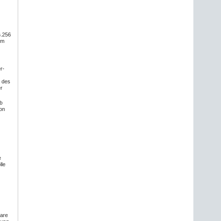
6.256
em
r-
 des
er
b
on
e
lle
bare