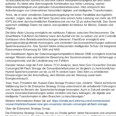
Schlüsselbereichen führend ist und eine starke Wettbewerbsfähigkeit auf dem Markt
aufweist. Es bietet eine überzeugende Kombination aus hoher Leistung, starker
Widerstandsfähigkeit und optimalen Gesamtbetriebskosten. Dies entspricht den
Anforderungen von Unternehmen hinsichtlich digitaler und intelligenter Transformation.
Tests, die in einer simulierten Datenbankumgebung mit hoher Parallelität durchgeführt
wurden, zeigen, dass das All-Flash-System eine extrem hohe Leistung von mehr als 87
IOPS bei einer durchschnittlichen Reaktionszeit von nur 32 μs aufrechterhält. Das Syst
speichert vielfältige Daten mit nativer und paralleler Architektur für Blöcke, Dateien und
Objekte.
Die Aktiv-Aktiv-Lösung ermöglicht ein nahtloses Failover zwischen Rechenzentren. Die
SmartMatrix Full-Mesh-Architektur kann den Ausfall von bis zu sieben von acht Controlle
Gehäusen ohne Betriebsunterbrechungen tolerieren. FlashEver ermöglicht eine
generationsübergreifende Konvergenz und verhindert Serviceunterbrechungen während
Speicheraustauschs. Das System bietet umfassenden intelligenten Schutz mit integriert
Ransomware-Erkennung für SAN und NAS.
Der DataMaster-Agent der Datenmanagementplattform iMaster DME ermöglicht innerhal
weniger Minuten eine automatische Bewertung des Systemzustands, eine Vorhersage v
Leistungstrends und die Lokalisierung von Fehlern.
Darüber hinaus zeigt die Fünf-Jahres-TCO-Analyse, dass New-Gen OceanStor Dorado
Converged All-Flash Storage die Gesamtbetriebskosten im Vergleich zu herkömmlichen
Hybrid-Speichersystemen um bis zu 64 % senken kann. Dies führt zu erheblichen
Einsparungen bei der Anschaffung, dem Betrieb und der Wartung sowie beim
Energieverbrauch.
Yuan Yuan, President der Huawei Data Storage Product Line, erklärte: "Diese technisch
Validierung durch die Enterprise Strategy Group unterstreicht die anhaltende Führungsro
von Huawei im Bereich der Speichertechnologie-Innovation. Auch in Zukunft werden wir
unsere Innovationsbemühungen weiter vertiefen und dazu beitragen, die digitale und
intelligente Transformation in allen Branchen zu beschleunigen."
Weitere Informationen finden Sie auf:
https://omdia.tech.informa.com/commissioned-
research/articles/huawei-new-gen-oceanstor-dorado-converged-all-flash-storage
Über die Enterprise Strategy Group
Die Enterprise Strategy Group, die nun zu Omdia gehört, bietet fokussierte und umsetz