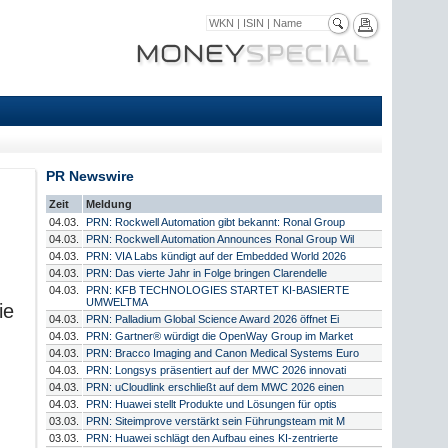
PR Newswire
Zeit
Meldung
04.03.
PRN: Rockwell Automation gibt bekannt: Ronal Group
04.03.
PRN: Rockwell Automation Announces Ronal Group Wil
04.03.
PRN: VIA Labs kündigt auf der Embedded World 2026
04.03.
PRN: Das vierte Jahr in Folge bringen Clarendelle
04.03.
PRN: KFB TECHNOLOGIES STARTET KI-BASIERTE
UMWELTMA
ie
04.03.
PRN: Palladium Global Science Award 2026 öffnet Ei
04.03.
PRN: Gartner® würdigt die OpenWay Group im Market
04.03.
PRN: Bracco Imaging and Canon Medical Systems Euro
04.03.
PRN: Longsys präsentiert auf der MWC 2026 innovati
04.03.
PRN: uCloudlink erschließt auf dem MWC 2026 einen
04.03.
PRN: Huawei stellt Produkte und Lösungen für optis
03.03.
PRN: Siteimprove verstärkt sein Führungsteam mit M
03.03.
PRN: Huawei schlägt den Aufbau eines KI-zentrierte