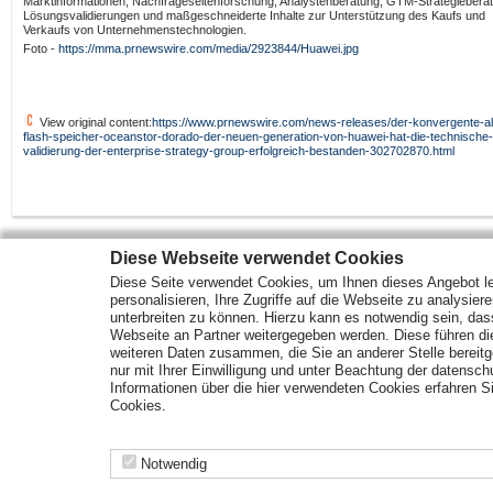
Marktinformationen, Nachfrageseitenforschung, Analystenberatung, GTM-Strategiebera
Lösungsvalidierungen und maßgeschneiderte Inhalte zur Unterstützung des Kaufs und
Verkaufs von Unternehmenstechnologien.
Foto -
https://mma.prnewswire.com/media/2923844/Huawei.jpg
View original content:
https://www.prnewswire.com/news-releases/der-konvergente-al
flash-speicher-oceanstor-dorado-der-neuen-generation-von-huawei-hat-die-technische-
validierung-der-enterprise-strategy-group-erfolgreich-bestanden-302702870.html
Diese Webseite verwendet Cookies
Diese Seite verwendet Cookies, um Ihnen dieses Angebot le
Mehr Marktdaten und Kurse finden Sie auf
www.finanztreff.de
personalisieren, Ihre Zugriffe auf die Webseite zu analysier
unterbreiten zu können. Hierzu kann es notwendig sein, das
Webseite an Partner weitergegeben werden. Diese führen d
Märkte
Wirtschaft
Optionsscheine
weiteren Daten zusammen, die Sie an anderer Stelle bereitge
Analysen
ETF Fonds
Rohstoffe
nur mit Ihrer Einwilligung und unter Beachtung der datensc
Unternehmen
Anleihen
Informationen über die hier verwendeten Cookies erfahren Si
Branchen
Zertifikate
Cookies.
Angebote der
Nutzungshinweise
|
Datenschutz
|
Impressum
| Datenquellen:
boerse-stuttgart.de
,
Notwendig