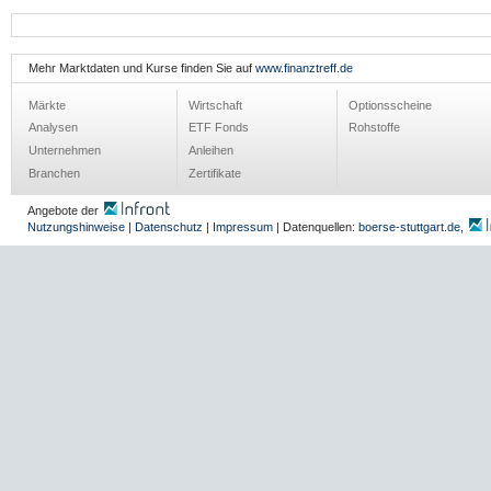
Mehr Marktdaten und Kurse finden Sie auf
www.finanztreff.de
Märkte
Wirtschaft
Optionsscheine
Analysen
ETF Fonds
Rohstoffe
Unternehmen
Anleihen
Branchen
Zertifikate
Angebote der
Nutzungshinweise
|
Datenschutz
|
Impressum
| Datenquellen:
boerse-stuttgart.de
,