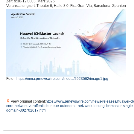
Zeit: 9:30-12:00, 3. März 2026
Veranstaltungsort: Theater 6, Halle 8.0, Fira Gran Via, Barcelona, Spanien
Foto -
https://mma.prnewswire.com/media/2923562/image1.jpg
View original content:
https://www.prnewswire.com/news-releases/huawei-cl
core-network-veroffentlicht-neue-autonome-netzwerk-losung-icnmaster-single-
domain-302702617.html