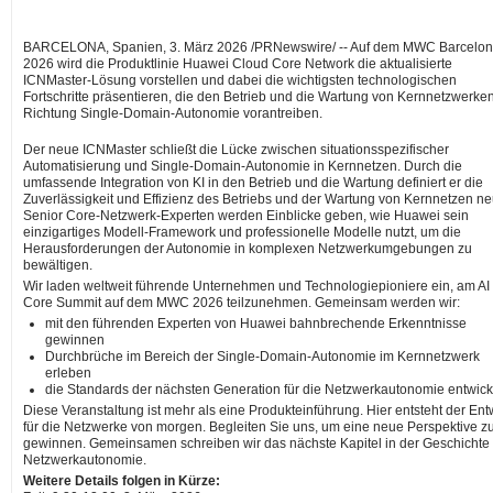
BARCELONA, Spanien
,
3. März 2026
/PRNewswire/ -- Auf dem MWC Barcelo
2026 wird die Produktlinie Huawei Cloud Core Network die aktualisierte
ICNMaster-Lösung vorstellen und dabei die wichtigsten technologischen
Fortschritte präsentieren, die den Betrieb und die Wartung von Kernnetzwerken
Richtung Single-Domain-Autonomie vorantreiben.
Der neue ICNMaster schließt die Lücke zwischen situationsspezifischer
Automatisierung und Single-Domain-Autonomie in Kernnetzen. Durch die
umfassende Integration von KI in den Betrieb und die Wartung definiert er die
Zuverlässigkeit und Effizienz des Betriebs und der Wartung von Kernnetzen ne
Senior Core-Netzwerk-Experten werden Einblicke geben, wie Huawei sein
einzigartiges Modell-Framework und professionelle Modelle nutzt, um die
Herausforderungen der Autonomie in komplexen Netzwerkumgebungen zu
bewältigen.
Wir laden weltweit führende Unternehmen und Technologiepioniere ein, am AI
Core Summit auf dem MWC 2026 teilzunehmen. Gemeinsam werden wir:
mit den führenden Experten von Huawei bahnbrechende Erkenntnisse
gewinnen
Durchbrüche im Bereich der Single-Domain-Autonomie im Kernnetzwerk
erleben
die Standards der nächsten Generation für die Netzwerkautonomie entwick
Diese Veranstaltung ist mehr als eine Produkteinführung. Hier entsteht der Ent
für die Netzwerke von morgen. Begleiten Sie uns, um eine neue Perspektive z
gewinnen. Gemeinsamen schreiben wir das nächste Kapitel in der Geschichte
Netzwerkautonomie.
Weitere Details folgen in Kürze: