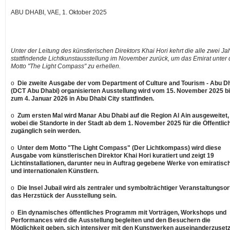
ABU DHABI, VAE, 1. Oktober 2025
Unter der Leitung des künstlerischen Direktors Khai Hori kehrt die alle zwei Ja
stattfindende Lichtkunstausstellung im November zurück, um das Emirat unter
Motto "The Light Compass" zu erhellen.
o
Die zweite Ausgabe der vom Department of Culture and Tourism -
Abu D
(DCT Abu Dhabi) organisierten Ausstellung wird vom 15.
November 2025
b
zum 4. Januar 2026 in
Abu Dhabi
City stattfinden.
o
Zum ersten Mal wird Manar Abu Dhabi auf die Region Al Ain ausgeweitet,
wobei die Standorte in der Stadt ab
dem 1
.
November 2025
für die Öffentlic
zugänglich sein werden.
o
Unter dem Motto "The Light Compass" (Der Lichtkompass) wird diese
Ausgabe vom künstlerischen Direktor Khai Hori kuratiert und zeigt 19
Lichtinstallationen, darunter neu in Auftrag gegebene Werke von emiratisc
und internationalen Künstlern.
o
Die Insel Jubail wird als zentraler und symbolträchtiger Veranstaltungsor
das Herzstück der Ausstellung sein.
o
Ein dynamisches öffentliches Programm mit Vorträgen, Workshops und
Performances wird die Ausstellung begleiten und den Besuchern die
Möglichkeit geben, sich intensiver mit den Kunstwerken auseinanderzuset