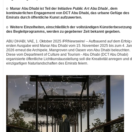
o
Manar Abu Dhabi ist Teil der Initiative
Public Art Abu Dhabi
, dem
kontinuierlichen Engagement von DCT Abu Dhabi, das urbane Gefüge des
Emirats durch öffentliche Kunst aufzuwerten.
o
Weitere Einzelheiten, einschließlich der vollständigen Künstlerbesetzung
des Begleitprogramms, werden zu gegebener Zeit bekannt gegeben.
ABU DHABI
, VAE
,
1. Oktober 2025
/PRNewswire/ -- Aufbauend auf dem Erfolg 
ersten Ausgabe wird Manar Abu Dhabi vom 15.
November 2025
bis zum 4. Ja
2026 erneut die Archipele, Mangroven und Oasen von
Abu Dhabi
beleuchten.
Diese vom Department of Culture and Tourism -
Abu Dhabi
(DCT Abu Dhabi)
organisierte öffentliche Lichtkunstausstellung soll die Kreativität anregen und d
einzigartigen Naturlandschaften des Emirats feiern.