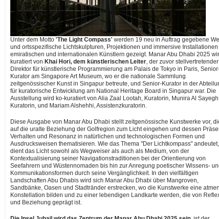
Unter dem Motto
'The Light Compass'
werden 19 neu in Auftrag gegebene We
und ortsspezifische Lichtskulpturen, Projektionen und immersive Installationen
emiratischen und internationalen Künstlern gezeigt. Manar Abu Dhabi 2025 wi
kuratiert von
Khai Hori
, dem künstlerischen Leiter
, der zuvor stellvertretender
Direktor für künstlerische Programmierung am Palais de
Tokyo
in
Paris
, Senior
Kurator am Singapore Art Museum, wo er die nationale Sammlung
zeitgenössischer Kunst in Singapur betreute, und Senior-Kurator in der Abteil
für kuratorische Entwicklung am National Heritage Board in Singapur war. Die
Ausstellung wird ko-kuratiert von
Alia Zaal Lootah
, Kuratorin,
Munira Al Sayegh
Kuratorin, und
Mariam Alshehhi
, Assistenzkuratorin.
Diese Ausgabe von Manar Abu Dhabi stellt zeitgenössische Kunstwerke vor, di
auf die uralte Beziehung der Golfregion zum Licht eingehen und dessen Präse
Verhalten und Resonanz in natürlichen und technologischen Formen und
Ausdrucksweisen thematisieren. Wie das Thema "Der Lichtkompass" andeutet,
dient das Licht sowohl als Wegweiser als auch als Medium, von der
Kontextualisierung seiner Navigationstraditionen bei der Orientierung von
Seefahrern und Wüstennomaden bis hin zur Anregung poetischer Wissens- u
Kommunikationsformen durch seine Vergänglichkeit. In den vielfältigen
Landschaften Abu Dhabis wird sich Manar Abu Dhabi über Mangroven,
Sandbänke, Oasen und Stadtränder erstrecken, wo die Kunstwerke eine atme
Konstellation bilden und zu einer lebendigen Landkarte werden, die von Refle
und Beziehung geprägt ist.
Die Insel Jubail wird das Zentrum der Manar Abu Dhabi 2025 sein,
ist der