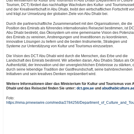
Das Ministerium für Kultur und Tourismus in
Abu Dhabi
(Department of Culture
Tourism, DCT) fördert das nachhaltige Wachstum des Kultur- und Tourismusse
und der Kreativwirtschaft in
Abu Dhabi
, treibt den wirtschaftlichen Fortschritt vo
und trägt zur Umsetzung der globalen Ziele von
Abu Dhabi
bei.
Durch die partnerschaftliche Zusammenarbeit mit den Organisationen, die die
Position des Emirats als führendes internationales Reiseziel bestimmen, ist D
Abu Dhabi bestrebt, das Ökosystem um eine gemeinsame Vision des Potenzia
des Emirats zu vereinen, Anstrengungen und Investitionen zu koordinieren,
innovative Lösungen zu liefern und die besten Instrumente, Strategien und
Systeme zur Unterstützung von Kultur und Tourismus einzusetzen.
Die Vision des DCT Abu Dhabi wird durch die Menschen, das Erbe und die
Landschaft des Emirats bestimmt. Wir arbeiten daran, Abu Dhabis Status als Or
Authentizität, der Innovation und der unvergleichlichen Erlebnisse zu stärken, 
durch seine lebendige Tradition der Gastfreundschaft, seine bahnbrechenden
Initiativen und sein kreatives Denken repräsentiert wird.
Weitere Informationen über das Ministerium für Kultur und Tourismus von
Dhabi
und das Reiseziel finden Sie unter:
dct.gov.ae
und
abudhabiculture.a
Foto:
https://mma.prnewswire.com/media/2784256/Department_of_Culture_and_To