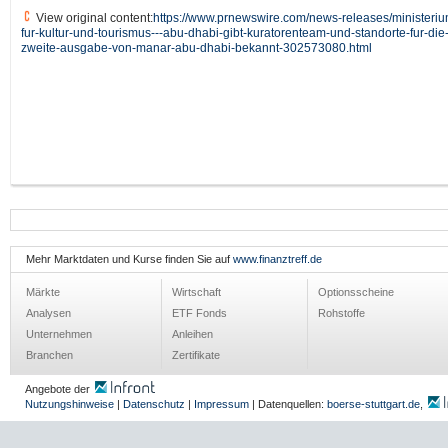
View original content:
https://www.prnewswire.com/news-releases/ministeriu
fur-kultur-und-tourismus---abu-dhabi-gibt-kuratorenteam-und-standorte-fur-die
zweite-ausgabe-von-manar-abu-dhabi-bekannt-302573080.html
Mehr Marktdaten und Kurse finden Sie auf
www.finanztreff.de
Märkte
Wirtschaft
Optionsscheine
Analysen
ETF Fonds
Rohstoffe
Unternehmen
Anleihen
Branchen
Zertifikate
Angebote der
Nutzungshinweise
|
Datenschutz
|
Impressum
| Datenquellen:
boerse-stuttgart.de
,