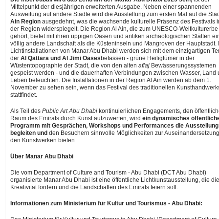
Mittelpunkt der diesjährigen erweiterten Ausgabe. Neben einer spannenden
Ausweitung auf andere Städte wird die Ausstellung zum ersten Mal auf die Sta
Ain Region
ausgedehnt, was die wachsende kulturelle Präsenz des Festivals i
der Region widerspiegelt. Die Region Al Ain, die zum UNESCO-Weltkulturerbe
gehört, bietet mit ihren üppigen Oasen und antiken archäologischen Stätten ei
völlig andere Landschaft als die Küsteninseln und Mangroven der Hauptstadt.
Lichtinstallationen von Manar Abu Dhabi werden sich mit dem einzigartigen Te
der
Al Qattara und Al Jimi Oases
befassen - grüne Heiligtümer in der
Wüstentopographie der Stadt, die von den alten
aflaj
Bewässerungssystemen
gespeist werden - und die dauerhaften Verbindungen zwischen Wasser, Land
Leben beleuchten. Die Installationen in der Region Al Ain werden ab
dem 1
.
November zu sehen sein, wenn das Festival des traditionellen Kunsthandwerk
stattfindet.
Als Teil des
Public Art Abu Dhabi
kontinuierlichen Engagements, den öffentlic
Raum des Emirats durch Kunst aufzuwerten, wird
ein dynamisches öffentlich
Programm mit Gesprächen, Workshops und Performances die Ausstellung
begleiten und
den Besuchern sinnvolle Möglichkeiten zur Auseinandersetzung
den Kunstwerken bieten.
Über Manar Abu Dhabi
Die vom Department of Culture and Tourism -
Abu Dhabi
(DCT Abu Dhabi)
organisierte Manar Abu Dhabi ist eine öffentliche Lichtkunstausstellung, die di
Kreativität fördern und die Landschaften des Emirats feiern soll.
Informationen zum Ministerium für Kultur und Tourismus -
Abu Dhabi
: