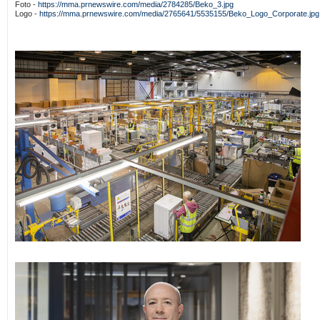
Foto -
https://mma.prnewswire.com/media/2784285/Beko_3.jpg
Logo -
https://mma.prnewswire.com/media/2765641/5535155/Beko_Logo_Corporate.jpg