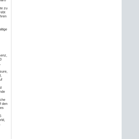
naro
te zu
rebt
ühren
altige
senz,
50
,
isure,
l,
uf
d
ende
nche
f den
nes
5
rld,
.