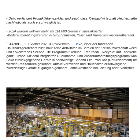
-
Beko verlängert Produktlebenszyklen und zeigt, dass Kreislaufwirtschaft gleichermaß
nachhaltig als auch erschwinglich ist.
-
2024 wurden weltweit mehr als 114.000 Geräte in spezialisierten
Wiederaufbereitungszentren in Großbritannien, Italien und Rumänien wiederaufbereitet.
ISTANBUL
,
1. Oktober 2025
/PRNewswire/ --
Beko
, einer der führenden
Haushaltsgerätehersteller, baut seine Aktivitäten im Bereich der Kreislaufwirtschaft weite
und erweitert das Second-Life-Programm "Reduce - Refurbish - Recycle" auf Fabrikebe
ganz Europa. Mit dem integrierten Rücknahme- und Wiederaufbereitungsprogramm wan
Beko zurückgegebene Geräte in hochwertige Second-Life-Produkte (Refurbishment) um
werden Ressourcen geschont, Abfälle vermieden und Haushalten erschwingliche,
zuverlässige Geräte zugänglich gemacht - ohne Abstriche bei Leistung oder Sicherheit.