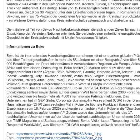
Auch außerhalb Großbritanniens baut Beko seine Kapazitäten aus: Im italienischen Cari
wurden 2024 Geräte in den Kategorien Waschen, Kochen, Kühlen, Geschirrspülen und
Trocknen aufbereitet. Das dortige Team von 15 Beschäftigten bietet Second-Life-Produk
Preisen an, die 10 bis 30 Prozent unter den Einzelhandelspreisen liegen. In Rumänien st
Beko an, mehr als 75 Prozent der geeigneten Geräte wieder in den Kreislauf zurückzuf
- ein weiterer Beweis dafür, dass Kreislaufwirtschaft systematisch und skalierbar ist.
Die Initiative ist Teil von Bekos Nachhaltigkeitsstrategie, die sich an den Zielen für nachh
Entwicklung der Vereinten Nationen orientiert. Sie verbindet eine einheitliche europäische
Geschichte der Kreislaufwirtschaft mit lokaler Anpassungsfähigkeit.
Informationen zu Beko
Beko ist ein internationales Haushaltsgeräteunternehmen mit einer starken globalen Prä
das über Tochtergesellschaften in mehr als 55 Ländern mit einer Belegschaft von über 
000 Beschäftigten und Produktionsstätten in verschiedenen Regionen wie Europa, Asien
Afrika und dem Nahen Osten tätig ist. Beko besitzt 22 Marken oder nutzt diese mit
eingeschränkter Lizenz (Arçelik, Beko, Whirlpool*, Grundig, Hotpoint, Arctic, Ariston*, Le
Indesit, Blomberg, Defy, Dawlance, Hitachi*, Voltas Beko, Singer*, ElektraBregenz, Flave
Bauknecht, Privileg, Altus, Ignis, Polar). Beko wurde mit seinem Marktanteil (basierend a
Volumen) zum größten Unternehmen für weiße Ware in Europa und erreichte einen
konsolidierten Umsatz von 10,6 Milliarden Euro im Jahr 2024. Bekos 29 Forschungs- un
Entwicklungszentren sowie Büros auf der ganzen Welt beherbergen über 2300 Forsch
und verzeichnen bis heute mehr als 4500 internationale Patentanmeldungen. Das
Unternehmen hat im S&P Global Corporate Sustainability Assessment (CSA) in der Bra
Haushaltsgeräte (DHP) zum sechsten Mal in Folge die höchste Punktzahl (basierend au
Ergebnissen zum 18. Februar 2025) und wurde zum achten Mal in Folge in die "Dow Jo
Sustainability Indices aufgenommen".** Zudem wurde das Unternehmen als das 17.
nachhaltigsten Unternehmen auf der Liste der weltweit nachhaltigsten Unternehmen 202
von TIME Magazine und Statista ausgezeichnet. Bekos Vision lautet "Respecting the Wo
Respected Worldwide", was übersetzt "Die Welt respektieren, weltweit respektiert" heißt
Foto-
https://mma.prnewswire.com/media/2784282/Beko_1.jpg
Foto -
https://mma.prnewswire.com/media/2784284/Beko_2.jpg