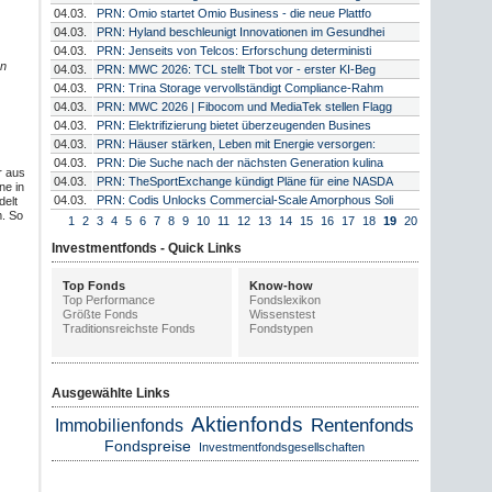
04.03.
PRN: Omio startet Omio Business - die neue Plattfo
04.03.
PRN: Hyland beschleunigt Innovationen im Gesundhei
04.03.
PRN: Jenseits von Telcos: Erforschung deterministi
en
04.03.
PRN: MWC 2026: TCL stellt Tbot vor - erster KI-Beg
04.03.
PRN: Trina Storage vervollständigt Compliance-Rahm
04.03.
PRN: MWC 2026 | Fibocom und MediaTek stellen Flagg
04.03.
PRN: Elektrifizierung bietet überzeugenden Busines
04.03.
PRN: Häuser stärken, Leben mit Energie versorgen:
04.03.
PRN: Die Suche nach der nächsten Generation kulina
r aus
04.03.
PRN: TheSportExchange kündigt Pläne für eine NASDA
ne in
04.03.
PRN: Codis Unlocks Commercial-Scale Amorphous Soli
delt
. So
1
2
3
4
5
6
7
8
9
10
11
12
13
14
15
16
17
18
19
20
Investmentfonds - Quick Links
Top Fonds
Know-how
Top Performance
Fondslexikon
Größte Fonds
Wissenstest
Traditionsreichste Fonds
Fondstypen
Ausgewählte Links
Aktienfonds
Rentenfonds
Immobilienfonds
Fondspreise
Investmentfondsgesellschaften