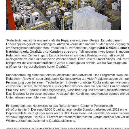
"Refurbishment ist für uns mehr als die Reparatur einzelner Geräte. Es geht darum,
Lebenszyklen gezielt zu verlängern, Abfall zu vermeiden und mehr Menschen Zugang z
erschwinglichen und geprüften Produkten zu verschaffen", sagte
Fatih Özkadı, Leiter 
Nachhaltigkeit, Qualität und Kundenbetreuung
. "Mit unseren Investitionen in moder
Refurbishment-Center in ganz Europa beweisen wir, dass Kreislaufwirtschaft sowohl
ökologische als auch ökonomische Vorteile schafft. Über unsere Outlet-Shops und Part
bringen wir die wiederaufbereiteten Geräte zudem genau dorthin, wo die Nachfrage am
größten ist - bei durchgängig hoher Qualität."
Kundenbetreuung steht bei Beko im Mittelpunkt der Aktivitäten. Das Programm "Reduce 
Refurbish - Recycle" setzt direkt beim Kundenservice an: Viele Probleme lassen sich pe
Fernwartung oder bei einem Technikertermin lösen - unnötige Rücksendungen werden 
vermieden. Geräte, die dennoch zurückgeführt werden, durchlaufen einen klar strukturi
Prozess: Test, Reparatur mit Originalteilen, Klassifizierung und erneute Qualitätskontroll
Das Ergebnis ist ein geschlossener Kreislauf, der Kundinnen und Kunden ebenso wie d
Unternehmen einen Mehrwert bietet.
Ein Kernstück des Netzwerks ist das Refurbishment-Center in
Peterborough
(Großbritannien). Der rund 5.000 Quadratmeter große Standort arbeitet seit 2019 ohne
Deponieabfälle, verfügt über mehr als 100.000 Ersatzteile und verwaltet 55 verschieden
Verpackungsarten. Bis zu 30 Prozent der wiederaufbereiteten Geräte durchlaufen vor 
Wiederverkauf zusätzlich eine Qualitätssicherung.