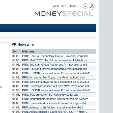
PR Newswire
Zeit
Meldung
04.03.
PRN: Hon Hai Technology Group (Foxconn) verpflicht
04.03.
PRN: MWC 2026: Top 10 der innovativen Highlights v
04.03.
PRN: Trip.com Group Reinforces AI Innovation and E
04.03.
PRN: Raytron führt zerstörungsfreie Wärmebildtechn
04.03.
PRN: HONOR entwickelt seine KI-Vision auf dem MWC
04.03.
PRN: Axi startet Buy Crypto zur Vereinfachung von
04.03.
PRN: Barcelona erwartet Sie | Besuchen Sie OSCAL a
04.03.
PRN: Huawei präsentiert auf dem MWC 2026 neue opti
e
04.03.
PRN: HONOR entwickelt seine KI-Vision auf dem MWC
04.03.
PRN: TCL ermöglicht 5G-Konnektivität für alle
04.03.
PRN: Industrieunternehmen überschätzen die Sicherh
04.03.
PRN: Huawei führt eine neue Generation KI-gestützt
04.03.
PRN: Addepar stellt Addison vor: eine native KI-Lö
04.03.
PRN: Altruist Biologics Launches Altru-CON™ High-C