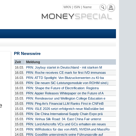
PR Newswire
Zeit
Meldung
16.03.
PRN: Joybuy startet in Deutschland - mit starken M
16.03.
PRN: Roche receives CE mark for first IVD immunoas
16.03.
PRN: ATTD Spotlight: Von Blutzuckerwerten zu KI-ba
16.03.
PRN: Die neuen SiC-Leistungsmodule von ROHM sind j
16.03.
PRN: Shape the Future of Electrification: Registra
16.03.
PRN: Appier Releases Whitepaper on the Future of A
15.03.
PRN: Rendeavour und Wellington College Education e
15.03.
PRN: Ping An's Financial LLM Ranks First in CNFinB
e
15.03.
PRN: ISLE 2026 setzt erfolgreich neue Maßstäbe bei
15.03.
PRN: Die China International Supply Chain Expo prä
15.03.
PRN: Xinhua Silk Road: 34. East China Fair unterst
15.03.
PRN: Lord Ashcrofts VCs und GCs erhalten ein neues
14.03.
PRN: WIRobotics für das von AWS, NVIDIA und MassRo
14.03.
PRN: GoodWe unterstreicht seine Führungsrolle auf