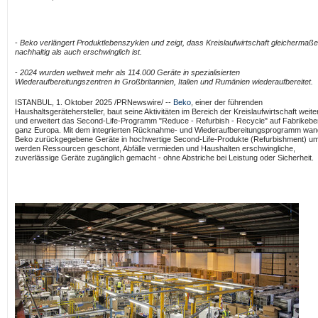
-
Beko verlängert Produktlebenszyklen und zeigt, dass Kreislaufwirtschaft gleichermaß
nachhaltig als auch erschwinglich ist.
-
2024 wurden weltweit mehr als 114.000 Geräte in spezialisierten
Wiederaufbereitungszentren in Großbritannien, Italien und Rumänien wiederaufbereitet.
ISTANBUL
,
1. Oktober 2025
/PRNewswire/ --
Beko
, einer der führenden
Haushaltsgerätehersteller, baut seine Aktivitäten im Bereich der Kreislaufwirtschaft weite
und erweitert das Second-Life-Programm "Reduce - Refurbish - Recycle" auf Fabrikebe
ganz Europa. Mit dem integrierten Rücknahme- und Wiederaufbereitungsprogramm wan
Beko zurückgegebene Geräte in hochwertige Second-Life-Produkte (Refurbishment) um
werden Ressourcen geschont, Abfälle vermieden und Haushalten erschwingliche,
zuverlässige Geräte zugänglich gemacht - ohne Abstriche bei Leistung oder Sicherheit.