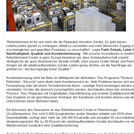
"Refurbishment ist für uns mehr als die Reparatur einzelner Geräte. Es geht darum,
Lebenszyklen gezielt zu verlängern, Abfall zu vermeiden und mehr Menschen Zugang z
erschwinglichen und geprüften Produkten zu verschaffen", sagte
Fatih Özkadı, Leiter 
Nachhaltigkeit, Qualität und Kundenbetreuung
. "Mit unseren Investitionen in moder
Refurbishment-Center in ganz Europa beweisen wir, dass Kreislaufwirtschaft sowohl
ökologische als auch ökonomische Vorteile schafft. Über unsere Outlet-Shops und Part
bringen wir die wiederaufbereiteten Geräte zudem genau dorthin, wo die Nachfrage am
größten ist - bei durchgängig hoher Qualität."
Kundenbetreuung steht bei Beko im Mittelpunkt der Aktivitäten. Das Programm "Reduce 
Refurbish - Recycle" setzt direkt beim Kundenservice an: Viele Probleme lassen sich pe
Fernwartung oder bei einem Technikertermin lösen - unnötige Rücksendungen werden 
vermieden. Geräte, die dennoch zurückgeführt werden, durchlaufen einen klar strukturi
Prozess: Test, Reparatur mit Originalteilen, Klassifizierung und erneute Qualitätskontroll
Das Ergebnis ist ein geschlossener Kreislauf, der Kundinnen und Kunden ebenso wie d
Unternehmen einen Mehrwert bietet.
Ein Kernstück des Netzwerks ist das Refurbishment-Center in
Peterborough
(Großbritannien). Der rund 5.000 Quadratmeter große Standort arbeitet seit 2019 ohne
Deponieabfälle, verfügt über mehr als 100.000 Ersatzteile und verwaltet 55 verschieden
Verpackungsarten. Bis zu 30 Prozent der wiederaufbereiteten Geräte durchlaufen vor 
Wiederverkauf zusätzlich eine Qualitätssicherung.