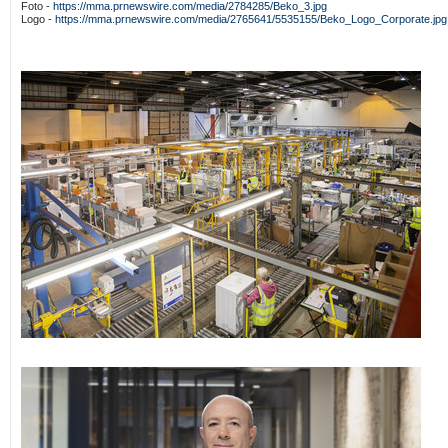
Foto -
https://mma.prnewswire.com/media/2784285/Beko_3.jpg
Logo -
https://mma.prnewswire.com/media/2765641/5535155/Beko_Logo_Corporate.jpg