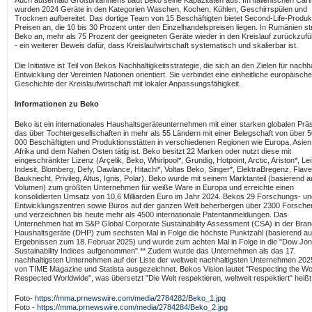
Auch außerhalb Großbritanniens baut Beko seine Kapazitäten aus: Im italienischen Cari
wurden 2024 Geräte in den Kategorien Waschen, Kochen, Kühlen, Geschirrspülen und
Trocknen aufbereitet. Das dortige Team von 15 Beschäftigten bietet Second-Life-Produk
Preisen an, die 10 bis 30 Prozent unter den Einzelhandelspreisen liegen. In Rumänien st
Beko an, mehr als 75 Prozent der geeigneten Geräte wieder in den Kreislauf zurückzuf
- ein weiterer Beweis dafür, dass Kreislaufwirtschaft systematisch und skalierbar ist.
Die Initiative ist Teil von Bekos Nachhaltigkeitsstrategie, die sich an den Zielen für nachh
Entwicklung der Vereinten Nationen orientiert. Sie verbindet eine einheitliche europäische
Geschichte der Kreislaufwirtschaft mit lokaler Anpassungsfähigkeit.
Informationen zu Beko
Beko ist ein internationales Haushaltsgeräteunternehmen mit einer starken globalen Prä
das über Tochtergesellschaften in mehr als 55 Ländern mit einer Belegschaft von über 
000 Beschäftigten und Produktionsstätten in verschiedenen Regionen wie Europa, Asien
Afrika und dem Nahen Osten tätig ist. Beko besitzt 22 Marken oder nutzt diese mit
eingeschränkter Lizenz (Arçelik, Beko, Whirlpool*, Grundig, Hotpoint, Arctic, Ariston*, Le
Indesit, Blomberg, Defy, Dawlance, Hitachi*, Voltas Beko, Singer*, ElektraBregenz, Flave
Bauknecht, Privileg, Altus, Ignis, Polar). Beko wurde mit seinem Marktanteil (basierend a
Volumen) zum größten Unternehmen für weiße Ware in Europa und erreichte einen
konsolidierten Umsatz von 10,6 Milliarden Euro im Jahr 2024. Bekos 29 Forschungs- un
Entwicklungszentren sowie Büros auf der ganzen Welt beherbergen über 2300 Forsch
und verzeichnen bis heute mehr als 4500 internationale Patentanmeldungen. Das
Unternehmen hat im S&P Global Corporate Sustainability Assessment (CSA) in der Bra
Haushaltsgeräte (DHP) zum sechsten Mal in Folge die höchste Punktzahl (basierend au
Ergebnissen zum 18. Februar 2025) und wurde zum achten Mal in Folge in die "Dow Jo
Sustainability Indices aufgenommen".** Zudem wurde das Unternehmen als das 17.
nachhaltigsten Unternehmen auf der Liste der weltweit nachhaltigsten Unternehmen 202
von TIME Magazine und Statista ausgezeichnet. Bekos Vision lautet "Respecting the Wo
Respected Worldwide", was übersetzt "Die Welt respektieren, weltweit respektiert" heißt
Foto-
https://mma.prnewswire.com/media/2784282/Beko_1.jpg
Foto -
https://mma.prnewswire.com/media/2784284/Beko_2.jpg