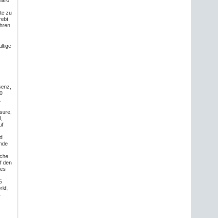
naro
te zu
rebt
ühren
altige
senz,
50
,
isure,
l,
uf
d
ende
nche
f den
nes
5
rld,
.