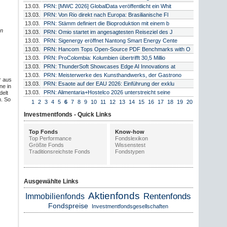
13.03.
PRN: [MWC 2026] GlobalData veröffentlicht ein Whit
13.03.
PRN: Von Rio direkt nach Europa: Brasilianische Fl
13.03.
PRN: Stämm definiert die Bioproduktion mit einem b
en
13.03.
PRN: Omio startet im angesagtesten Reiseziel des J
13.03.
PRN: Sigenergy eröffnet Nantong Smart Energy Cente
13.03.
PRN: Hancom Tops Open-Source PDF Benchmarks with O
13.03.
PRN: ProColombia: Kolumbien übertrifft 30,5 Millio
13.03.
PRN: ThunderSoft Showcases Edge AI Innovations at
13.03.
PRN: Meisterwerke des Kunsthandwerks, der Gastrono
r aus
13.03.
PRN: Esaote auf der EAU 2026: Einführung der exklu
ne in
13.03.
PRN: Alimentaria+Hostelco 2026 unterstreicht seine
delt
. So
1
2
3
4
5
6
7
8
9
10
11
12
13
14
15
16
17
18
19
20
Investmentfonds - Quick Links
Top Fonds
Know-how
Top Performance
Fondslexikon
Größte Fonds
Wissenstest
Traditionsreichste Fonds
Fondstypen
Ausgewählte Links
Aktienfonds
Rentenfonds
Immobilienfonds
Fondspreise
Investmentfondsgesellschaften