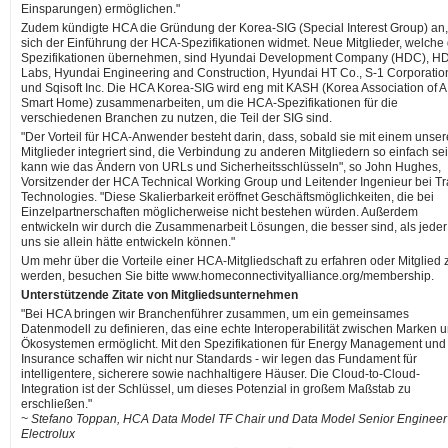
Einsparungen) ermöglichen."
Zudem kündigte HCA die Gründung der Korea-SIG (Special Interest Group) an,
sich der Einführung der HCA-Spezifikationen widmet. Neue Mitglieder, welche 
Spezifikationen übernehmen, sind Hyundai Development Company (HDC), H
Labs, Hyundai Engineering and Construction, Hyundai HT Co., S-1 Corporatio
und Sqisoft Inc. Die HCA Korea-SIG wird eng mit KASH (Korea Association of A
Smart Home) zusammenarbeiten, um die HCA-Spezifikationen für die
verschiedenen Branchen zu nutzen, die Teil der SIG sind.
"Der Vorteil für HCA-Anwender besteht darin, dass, sobald sie mit einem unser
Mitglieder integriert sind, die Verbindung zu anderen Mitgliedern so einfach se
kann wie das Ändern von URLs und Sicherheitsschlüsseln", so John Hughes,
Vorsitzender der HCA Technical Working Group und Leitender Ingenieur bei T
Technologies. "Diese Skalierbarkeit eröffnet Geschäftsmöglichkeiten, die bei
Einzelpartnerschaften möglicherweise nicht bestehen würden. Außerdem
entwickeln wir durch die Zusammenarbeit Lösungen, die besser sind, als jeder
uns sie allein hätte entwickeln können."
Um mehr über die Vorteile einer HCA-Mitgliedschaft zu erfahren oder Mitglied 
werden, besuchen Sie bitte www.homeconnectivityalliance.org/membership.
Unterstützende Zitate von Mitgliedsunternehmen
"Bei HCA bringen wir Branchenführer zusammen, um ein gemeinsames
Datenmodell zu definieren, das eine echte Interoperabilität zwischen Marken 
Ökosystemen ermöglicht. Mit den Spezifikationen für Energy Management und
Insurance schaffen wir nicht nur Standards - wir legen das Fundament für
intelligentere, sicherere sowie nachhaltigere Häuser. Die Cloud-to-Cloud-
Integration ist der Schlüssel, um dieses Potenzial in großem Maßstab zu
erschließen."
~ Stefano Toppan, HCA Data Model TF Chair und Data Model Senior Engineer
Electrolux