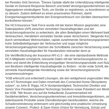
bei Resideo Grid Services. "Dieses Update stärkt die Unterstützung intelligente
Geräte im Demand-Response-Bereich und bietet Versorgungsunternehmen s
Aggregatoren eindeutigere Tools, um Geräte zu registrieren, zu koordinieren u
zu steuern. Zudem definiert es einen praxisnahen Rahmen, damit
Energiemanagementsysteme den Energieverbrauch von Geräten überwachen
kontrollieren können."
Die HCA Insurance Task Force wurde mit der klaren Mission gegründet, eine
Datenpipeline (API) zwischen vernetzten Haushaltsgeräten und der
Versicherungsbranche zu entwickeln, die allen Beteiligten einen Mehrwert biet
Verbrauchern, Herstellern vernetzter Geräte sowie Versicherern. Steigende Ko
durch vermeidbare Wohnschäden, rapide zunehmende Versicherungsprämien
hohe Selbstbeteiligungen der Verbraucher und sogar mögliche
Versicherungsknappheit machen die Schnittstelle zwischen Versicherung sowi
vernetzten Haushaltsgeräten für Hausbesitzer relevanter denn je.
Die Veröffentlichung der Insurance API v1.0 - die eine standardisierte Methode 
HCA-Mitglieder ermöglicht, relevante Daten mit der Versicherungsbranche zu
teilen und damit die Entwicklung einzigartiger Versicherungsprodukte zum Nu
von Besitzern intelligenter Haushaltsgeräte zu fördern - ist der erste Schritt, die
vernetzte Haushaltsgeräte-Herstellung sowie die Versicherungsbranche
zusammenzubringen.
"HSB erforscht und entwickelt Lösungen, die den weitgehend ungenutzten Wer
von IoT-Technologie und Daten innerhalb des Connected-Home-Ökosystems
nutzen", so John B. Riggs, HCA-Vorstandsmitglied, Technischer Direktor und
Senior Vice President Applied Technology Solutions sowie Präsident von Mesh
bei HSB. "Wir freuen uns auf die fortlaufende Zusammenarbeit mit
Geräteherstellern, Versicherungsunternehmen und Immobilieneigentümern, u
datenbasierte Produkte sowie Dienstleistungen bereitzustellen, welche die
Schadensminderung verbessern und gleichzeitig eine praktische Umsetzung
unserer Connect-, Protect- & Save-Vision (Vision für Vernetzung, Schutz und