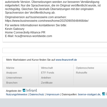
autorisierte Version. Übersetzungen werden zur besseren Verständigung
mitgeliefert. Nur die Sprachversion, die im Original veröffentlicht wurde, ist
rechtsgültig. Gleichen Sie deshalb Übersetzungen mit der originalen
Sprachversion der Veröffentlichung ab.
Originalversion auf businesswire.com ansehen:
https://www.businesswire.com/news/home/20250905648468/de/
Für weitere Informationen kontaktieren Sie bitte:
Kevin Gaboury
Home Connectivity Alliance PR
E-Mail: hca@nereus-worldwide.com
Mehr Marktdaten und Kurse finden Sie auf
www.finanztreff.de
Märkte
Wirtschaft
Optionsscheine
Analysen
ETF Fonds
Rohstoffe
Unternehmen
Anleihen
Branchen
Zertifikate
Angebote der
Nutzungshinweise
|
Datenschutz
|
Impressum
| Datenquellen:
boerse-stuttgart.de
,