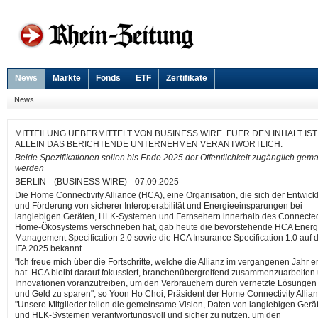
News
Märkte
Fonds
ETF
Zertifikate
News
MITTEILUNG UEBERMITTELT VON BUSINESS WIRE. FUER DEN INHALT IST
ALLEIN DAS BERICHTENDE UNTERNEHMEN VERANTWORTLICH.
Beide Spezifikationen sollen bis Ende 2025 der Öffentlichkeit zugänglich gem
werden
BERLIN --(BUSINESS WIRE)-- 07.09.2025 --
Die Home Connectivity Alliance (HCA), eine Organisation, die sich der Entwick
und Förderung von sicherer Interoperabilität und Energieeinsparungen bei
langlebigen Geräten, HLK-Systemen und Fernsehern innerhalb des Connecte
Home-Ökosystems verschrieben hat, gab heute die bevorstehende HCA Energ
Management Specification 2.0 sowie die HCA Insurance Specification 1.0 auf 
IFA 2025 bekannt.
"Ich freue mich über die Fortschritte, welche die Allianz im vergangenen Jahr er
hat. HCA bleibt darauf fokussiert, branchenübergreifend zusammenzuarbeiten
Innovationen voranzutreiben, um den Verbrauchern durch vernetzte Lösungen 
und Geld zu sparen", so Yoon Ho Choi, Präsident der Home Connectivity Allian
"Unsere Mitglieder teilen die gemeinsame Vision, Daten von langlebigen Gerä
und HLK-Systemen verantwortungsvoll und sicher zu nutzen, um den