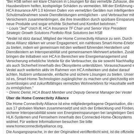
"Bei HSB sehen wir klare Chancen in Lösungen für das vernetzte Zuhause, die
Hausbesitzern helfen, kostspielige Schäden zu vermeiden. Mit der Einführung 
HCA Insurance API 1.0 können Daten von vernetzten Geräten nun intelligenter
Schutzmaßnahmen sowie Dienstleistungen ermöglichen - und Verbraucher mit
Versicherern zusammenbringen, die ihre Investition durch spürbare Einsparun
neue Produkte und sogar erhöhte Sicherheit und Komfort belohnen."
~ Louis "Jed" Usich III, HCA Insurance TF Chair und Senior Vice President
Strategic Growth Solutions Portfolio Risk Solutions bei HSB
"Vestel ist stolz darauf, Mitglied der Home Connectivity Alliance zu sein. Durch
diese Allianz stärken wir unser Engagement, ein nahtloses Smart-Home-Erlebn
zu bieten, indem wir gemeinsam mit den weltweit führenden Herstellern und
Dienstleistern an Interoperabilität und gemeinsamem Mehrwert arbeiten. Zusät
bringen die Initiativen von HCA in Bereichen wie Energiemanagement und
Versicherung erhebliche Vorteile für die Verbraucher, da sie sowohl Nachhaltig
als auch Sicherheit innerhalb des Ökosystems unterstützen. Vorausschauend 
Vestel auch weiterhin aktiv im Rahmen von HCA mitwirken und dabei darauf
achten, Nutzern umfassende, einfache und sichere Lösungen zu bieten. Unser 
ist es, Smart-Home-Technologien zugänglicher zu machen und gleichzeitig ein
zuverlässiges und zukunftsfähiges vernetztes Wohnerlebnis für Haushalte welt
zu ermöglichen."
~ Direnc Demir, HCA Board Member und Deputy General Manager bei Vestel
Über die Home Connectivity Alliance
Die Home Connectivity Alliance ist eine mitgliedergetragene Organisation, die 
aus 17 globalen Marken zusammensetzt und sich der Entwicklung und Förder
sicherer Interoperabilität sowie von Energieeinsparungen bei langlebigen Ger
HLK-Systemen und Fernsehern innerhalb des Connected-Home-Ökosystems
widmet. Für weitere Informationen besuchen Sie bitte
www.homeconnectivityalliance.org.
Die Ausgangssprache, in der der Originaltext veröffentlicht wird, ist die offiziell