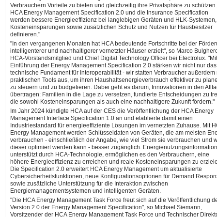
Verbrauchern Vorteile zu bieten und gleichzeitig ihre Privatsphäre zu schützen
HCA Energy Management Specification 2.0 und die Insurance Specification
werden bessere Energieeffizienz bei langlebigen Geräten und HLK-Systemen,
Kosteneinsparungen sowie zusätzlichen Schutz und Nutzen für Hausbesitzer
definieren."
"In den vergangenen Monaten hat HCA bedeutende Fortschritte bei der Förde
intelligenterer und nachhaltigerer vernetzter Häuser erzielt", so Marco Bulghero
HCA-Vorstandsmitglied und Chief Digital Technology Officer bei Electrolux. "Mi
Einführung der Energy Management Specification 2.0 stärken wir nicht nur das
technische Fundament für Interoperabilität - wir statten Verbraucher außerdem 
praktischen Tools aus, um ihren Haushaltsenergieverbrauch effektiver zu plan
zu steuern und zu budgetieren. Dabei geht es darum, Innovationen in den Allta
übertragen: Familien in die Lage zu versetzen, fundierte Entscheidungen zu tre
die sowohl Kosteneinsparungen als auch eine nachhaltigere Zukunft fördern."
Im Jahr 2024 kündigte HCA auf der CES die Veröffentlichung der HCA Energy
Management Interface Specification 1.0 an und etablierte damit einen
Industriestandard für energieeffiziente Lösungen im vernetzten Zuhause. Mit 
Energy Management werden Schlüsseldaten von Geräten, die am meisten Ene
verbrauchen - einschließlich der Angabe, wie viel Strom sie verbrauchen und 
dieser optimiert werden kann - besser zugänglich. Energienutzungsinformatio
unterstützt durch HCA-Technologie, ermöglichen es den Verbrauchern, eine
höhere Energieeffizienz zu erreichen und reale Kosteneinsparungen zu erziel
Die Specification 2.0 erweitert HCA Energy Management um aktualisierte
Cybersicherheitsfunktionen, neue Konfigurationsoptionen für Demand Respo
sowie zusätzliche Unterstützung für die Interaktion zwischen
Energiemanagementsystemen und intelligenten Geräten.
"Die HCA Energy Management Task Force freut sich auf die Veröffentlichung d
Version 2.0 der Energy Management Specification", so Michael Siemann,
Vorsitzender der HCA Energy Management Task Force und Technischer Direkt