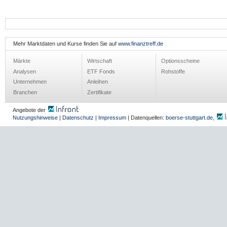
Mehr Marktdaten und Kurse finden Sie auf
www.finanztreff.de
Märkte
Wirtschaft
Optionsscheine
Analysen
ETF Fonds
Rohstoffe
Unternehmen
Anleihen
Branchen
Zertifikate
Angebote der
Nutzungshinweise
|
Datenschutz
|
Impressum
| Datenquellen:
boerse-stuttgart.de
,