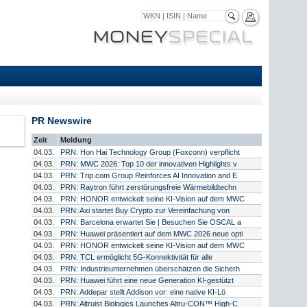
PR Newswire
Zeit
Meldung
04.03.
PRN: Hon Hai Technology Group (Foxconn) verpflicht
04.03.
PRN: MWC 2026: Top 10 der innovativen Highlights v
04.03.
PRN: Trip.com Group Reinforces AI Innovation and E
04.03.
PRN: Raytron führt zerstörungsfreie Wärmebildtechn
04.03.
PRN: HONOR entwickelt seine KI-Vision auf dem MWC
04.03.
PRN: Axi startet Buy Crypto zur Vereinfachung von
04.03.
PRN: Barcelona erwartet Sie | Besuchen Sie OSCAL a
04.03.
PRN: Huawei präsentiert auf dem MWC 2026 neue opti
04.03.
PRN: HONOR entwickelt seine KI-Vision auf dem MWC
04.03.
PRN: TCL ermöglicht 5G-Konnektivität für alle
04.03.
PRN: Industrieunternehmen überschätzen die Sicherh
04.03.
PRN: Huawei führt eine neue Generation KI-gestützt
04.03.
PRN: Addepar stellt Addison vor: eine native KI-Lö
04.03.
PRN: Altruist Biologics Launches Altru-CON™ High-C