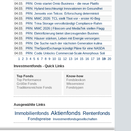
04.03.
PRN: Omio startet Omio Business - die neue Plattfo
04.03.
PRN: Hyland beschleunigt Innovationen im Gesundhei
04.03.
PRN: Jenseits von Telcos: Erforschung deterministi
04.03.
PRN: MWC 2026: TCL stellt Tbot vor - erster KI-Beg
04.03.
PRN: Trina Storage vervollständigt Compliance-Rahm
04.03.
PRN: MWC 2026 | Fibocom und MediaTek stellen Flagg
04.03.
PRN: Elektrifizierung bietet überzeugenden Busines
04.03.
PRN: Häuser stärken, Leben mit Energie versorgen:
04.03.
PRN: Die Suche nach der nächsten Generation kulina
04.03.
PRN: TheSportExchange kündigt Pläne für eine NASDA
04.03.
PRN: Codis Unlocks Commercial-Scale Amorphous Soli
1
2
3
4
5
6
7
8
9
10
11
12
13
14
15
16
17
18
19
20
Investmentfonds - Quick Links
Top Fonds
Know-how
Top Performance
Fondslexikon
Größte Fonds
Wissenstest
Traditionsreichste Fonds
Fondstypen
Ausgewählte Links
Aktienfonds
Rentenfonds
Immobilienfonds
Fondspreise
Investmentfondsgesellschaften