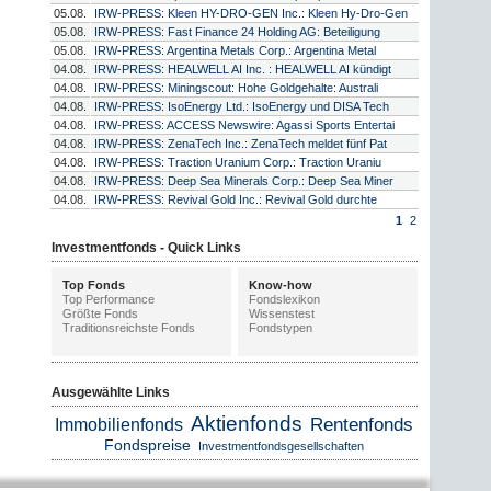
05.08.
IRW-PRESS: Kleen HY-DRO-GEN Inc.: Kleen Hy-Dro-Gen
05.08.
IRW-PRESS: Fast Finance 24 Holding AG: Beteiligung
05.08.
IRW-PRESS: Argentina Metals Corp.: Argentina Metal
04.08.
IRW-PRESS: HEALWELL AI Inc. : HEALWELL AI kündigt
04.08.
IRW-PRESS: Miningscout: Hohe Goldgehalte: Australi
04.08.
IRW-PRESS: IsoEnergy Ltd.: IsoEnergy und DISA Tech
04.08.
IRW-PRESS: ACCESS Newswire: Agassi Sports Entertai
04.08.
IRW-PRESS: ZenaTech Inc.: ZenaTech meldet fünf Pat
04.08.
IRW-PRESS: Traction Uranium Corp.: Traction Uraniu
04.08.
IRW-PRESS: Deep Sea Minerals Corp.: Deep Sea Miner
04.08.
IRW-PRESS: Revival Gold Inc.: Revival Gold durchte
1
2
Investmentfonds - Quick Links
Top Fonds
Know-how
Top Performance
Fondslexikon
Größte Fonds
Wissenstest
Traditionsreichste Fonds
Fondstypen
Ausgewählte Links
Aktienfonds
Rentenfonds
Immobilienfonds
Fondspreise
Investmentfondsgesellschaften