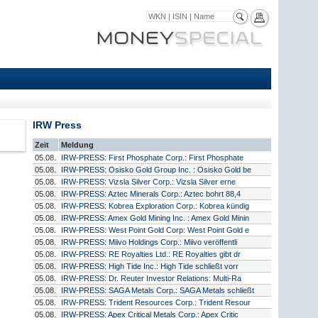
IRW Press
Zeit
Meldung
05.08.
IRW-PRESS: First Phosphate Corp.: First Phosphate
05.08.
IRW-PRESS: Osisko Gold Group Inc. : Osisko Gold be
05.08.
IRW-PRESS: Vizsla Silver Corp.: Vizsla Silver erne
05.08.
IRW-PRESS: Aztec Minerals Corp.: Aztec bohrt 88,4
05.08.
IRW-PRESS: Kobrea Exploration Corp.: Kobrea kündig
05.08.
IRW-PRESS: Amex Gold Mining Inc. : Amex Gold Minin
05.08.
IRW-PRESS: West Point Gold Corp: West Point Gold e
05.08.
IRW-PRESS: Miivo Holdings Corp.: Miivo veröffentli
05.08.
IRW-PRESS: RE Royalties Ltd.: RE Royalties gibt dr
05.08.
IRW-PRESS: High Tide Inc.: High Tide schließt vorr
05.08.
IRW-PRESS: Dr. Reuter Investor Relations: Multi-Ra
05.08.
IRW-PRESS: SAGA Metals Corp.: SAGA Metals schließt
05.08.
IRW-PRESS: Trident Resources Corp.: Trident Resour
05.08.
IRW-PRESS: Apex Critical Metals Corp.: Apex Critic