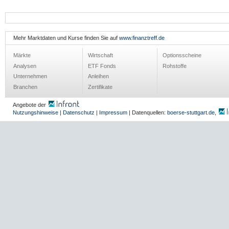
Mehr Marktdaten und Kurse finden Sie auf
www.finanztreff.de
Märkte
Wirtschaft
Optionsscheine
Analysen
ETF Fonds
Rohstoffe
Unternehmen
Anleihen
Branchen
Zertifikate
Angebote der
Nutzungshinweise
|
Datenschutz
|
Impressum
| Datenquellen:
boerse-stuttgart.de
,