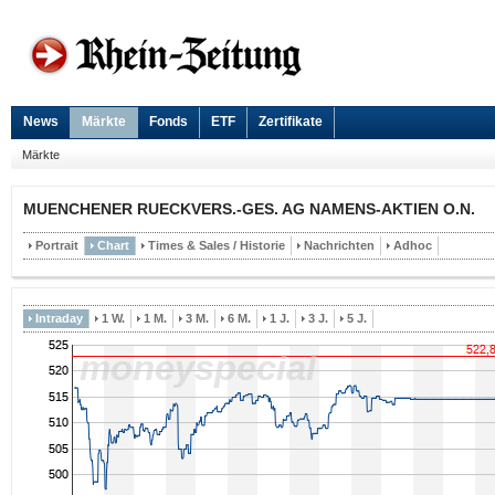
News
Märkte
Fonds
ETF
Zertifikate
Märkte
MUENCHENER RUECKVERS.-GES. AG NAMENS-AKTIEN O.N.
Portrait
Chart
Times & Sales / Historie
Nachrichten
Adhoc
Intraday
1 W.
1 M.
3 M.
6 M.
1 J.
3 J.
5 J.