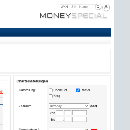
Charteinstellungen
Darstellung:
Hoch/Tief
Raster
Berg
Zeitraum:
oder
von
.
.
bis
.
.
Durchschnitt 1