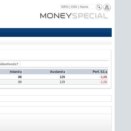
ilienfonds?
Inland
Ausland
Perf. 5J.
88
129
-1,06
88
129
-1,06