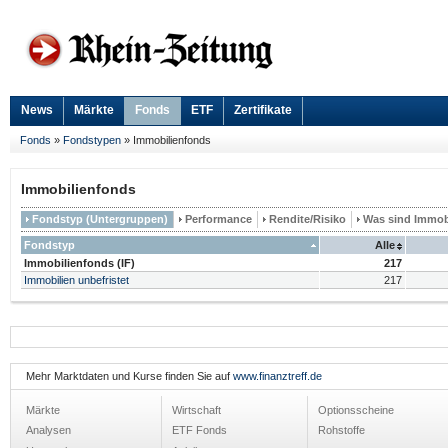
News
Märkte
Fonds
ETF
Zertifikate
Fonds
»
Fondstypen
»
Immobilienfonds
Immobilienfonds
Fondstyp (Untergruppen)
Performance
Rendite/Risiko
Was sind Immob
Fondstyp
Alle
Immobilienfonds (IF)
217
Immobilien unbefristet
217
Mehr Marktdaten und Kurse finden Sie auf
www.finanztreff.de
Märkte
Wirtschaft
Optionsscheine
Analysen
ETF Fonds
Rohstoffe