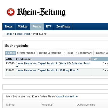
News
Märkte
Fonds
ETF
Zertifikate
Fonds
»
FondsFinder
»
Profi Suche
Suchergebnis
Basis
Performance
Rating & Ranking
Risiko
Benchmark
Kosten 
WKN
Fondsname
KVG
935590
Janus Henderson Capital Funds plc Global Life Sciences Fund
Jan
A
921652
Janus Henderson Capital Funds plc US Forty Fund A
Jan
Mehr Marktdaten und Kurse finden Sie auf
www.finanztreff.de
Märkte
Wirtschaft
Optionsscheine