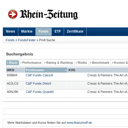
News
Märkte
Fonds
ETF
Zertifikate
Fonds
»
FondsFinder
»
Profi Suche
Suchergebnis
Basis
Performance
Rating & Ranking
Risiko
Benchmark
Kosten 
WKN
Fondsname
KVG
939804
C&P Funds ClassiX
Creutz & Partners The Art of
A2JLCS
C&P Funds DetoX
Creutz & Partners The Art of
A0NJ8K
C&P Funds QuantiX
Creutz & Partners The Art of
Mehr Marktdaten und Kurse finden Sie auf
www.finanztreff.de