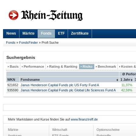
News
Märkte
Fonds
ETF
Zertifikate
Fonds
»
FondsFinder
»
Profi Suche
Suchergebnis
Basis
Performance
Rating & Ranking
Risiko
Benchmark
Kosten 
Ø Perfo
WKN
Fondsname
1 Jahr
921652
Janus Henderson Capital Funds plc US Forty Fund A
11,37%
935590
Janus Henderson Capital Funds plc Global Life Sciences Fund A
42,59%
Mehr Marktdaten und Kurse finden Sie auf
www.finanztreff.de
Märkte
Wirtschaft
Optionsscheine
Analysen
ETF Fonds
Rohstoffe